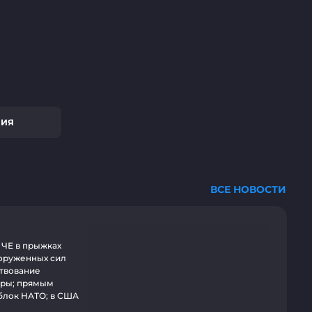
НИЯ
ВСЕ НОВОСТИ
 ЧЕ в прыжках
ооруженных сил
ствование
уры; прямым
блок НАТО; в США