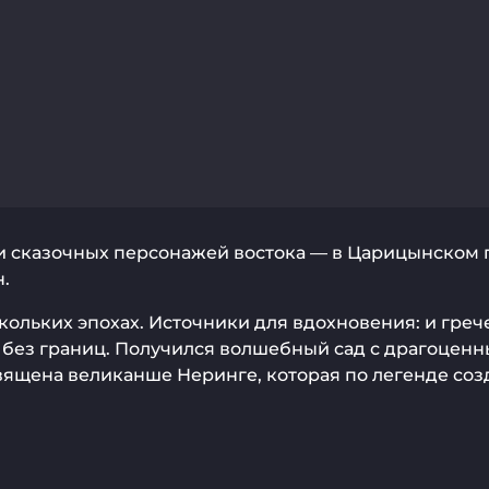
ли сказочных персонажей востока — в Царицынском 
н.
ольких эпохах. Источники для вдохновения: и грече
 без границ. Получился волшебный сад с драгоцен
вящена великанше Неринге, которая по легенде соз