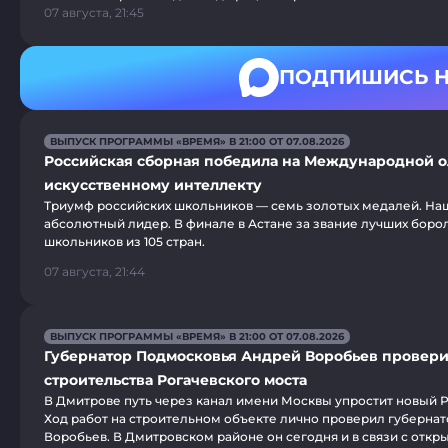
07 августа, 21:45
ПОДПИШИСЬ Н
ВЫПУСК ПРОГРАММЫ «ВРЕМЯ» В 21:00 ОТ 07.08.2026
Российская сборная победила на Международной 
искусственному интеллекту
Триумф российских школьников — семь золотых медалей. Наш
абсолютный лидер. В финале в Астане за звание лучших боро
школьников из 105 стран.
07 августа, 21:44
ВЫПУСК ПРОГРАММЫ «ВРЕМЯ» В 21:00 ОТ 07.08.2026
Губернатор Подмосковья Андрей Воробьев провери
строительства Рогачевского моста
В Дмитрове путь через канал имени Москвы упростит новый Р
Ход работ на строительном объекте лично проверил губерна
Воробьев. В Дмитровском районе он сегодня и в связи с откр