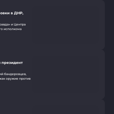
овки в ДНР,
равда» и Центра
го исполкома
л президент
ий бандеровцев,
как оружие против