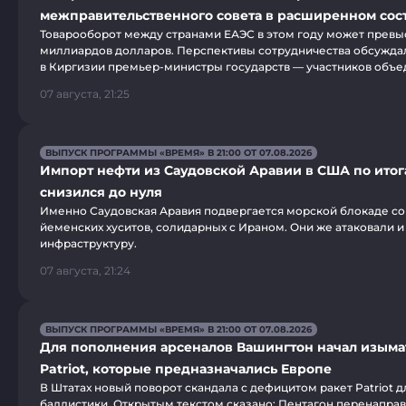
межправительственного совета в расширенном сос
Товарооборот между странами ЕАЭС в этом году может превы
миллиардов долларов. Перспективы сотрудничества обсужда
в Киргизии премьер-министры государств — участников объе
07 августа, 21:25
ВЫПУСК ПРОГРАММЫ «ВРЕМЯ» В 21:00 ОТ 07.08.2026
Импорт нефти из Саудовской Аравии в США по ито
снизился до нуля
Именно Саудовская Аравия подвергается морской блокаде со
йеменских хуситов, солидарных с Ираном. Они же атаковали 
инфраструктуру.
07 августа, 21:24
ВЫПУСК ПРОГРАММЫ «ВРЕМЯ» В 21:00 ОТ 07.08.2026
Для пополнения арсеналов Вашингтон начал изыма
Patriot, которые предназначались Европе
В Штатах новый поворот скандала с дефицитом ракет Patriot д
баллистики. Открытым текстом сказано: Пентагон перенаправ