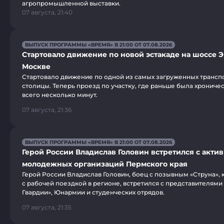
агропромышленной выставки.
07 августа, 21:40
ВЫПУСК ПРОГРАММЫ «ВРЕМЯ» В 21:00 ОТ 07.08.2026
Стартовало движение по новой эстакаде на шоссе Э
Москве
Стартовало движение по одной из самых загруженных трансп
столицы. Теперь проезд по участку, где раньше была хроничес
всего несколько минут.
07 августа, 21:36
ВЫПУСК ПРОГРАММЫ «ВРЕМЯ» В 21:00 ОТ 07.08.2026
Герой России Владислав Головин встретился с акти
молодежных организаций Пермского края
Герой России Владислав Головин, боец с позывным «Струна», 
с рабочей поездкой в регионе, встретился с представителям
Гвардии», Юнармии и студенческих отрядов.
07 августа, 21:35