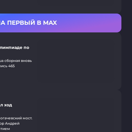
А ПЕРВЫЙ В MAX
олимпиаде по
а сборная вновь
лись 465
л ход
огачевский мост.
тор Андрей
ытием