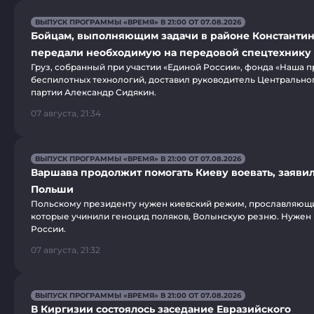
ВЫПУСК ПРОГРАММЫ «ВРЕМЯ» В 21:00 ОТ 07.08.2026
Бойцам, выполняющим задачи в районе Константин
передали необходимую на передовой спецтехнику
Груз, собранный при участии «Единой России», фонда «Наша п
беспилотных технологий, доставил руководитель Центрально
партии Александр Сидякин.
07 августа, 21:34
ВЫПУСК ПРОГРАММЫ «ВРЕМЯ» В 21:00 ОТ 07.08.2026
Варшава продолжит помогать Киеву воевать, заяви
Польши
Польскому президенту нужен киевский режим, прославляющ
которые учинили геноцид поляков, Волынскую резню. Нужен 
России.
07 августа, 21:32
ВЫПУСК ПРОГРАММЫ «ВРЕМЯ» В 21:00 ОТ 07.08.2026
В Киргизии состоялось заседание Евразийского