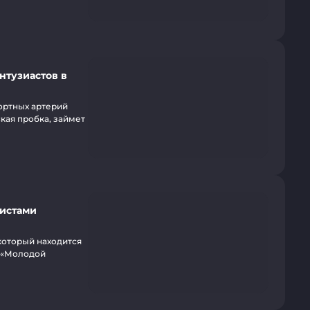
нтузиастов в
ортных артерий
кая пробка, займет
вистами
который находится
и «Молодой