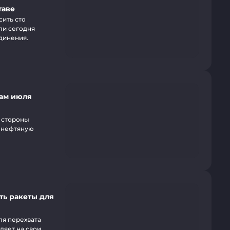
таве
сить сто
ли сегодня
динения.
гам июля
 стороны
и нефтяную
ть ракеты для
ля перехвата
ляет на свои