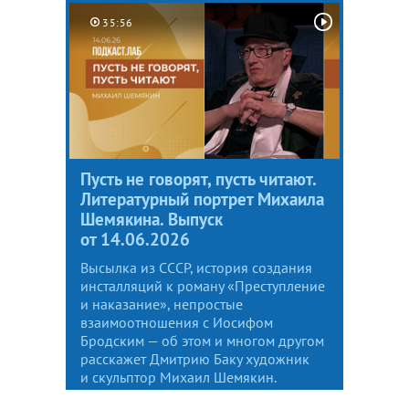
35:56
Пусть не говорят, пусть читают.
Литературный портрет Михаила
Шемякина. Выпуск
от 14.06.2026
Высылка из СССР, история создания
инсталляций к роману «Преступление
и наказание», непростые
взаимоотношения с Иосифом
Бродским — об этом и многом другом
расскажет Дмитрию Баку художник
и скульптор Михаил Шемякин.