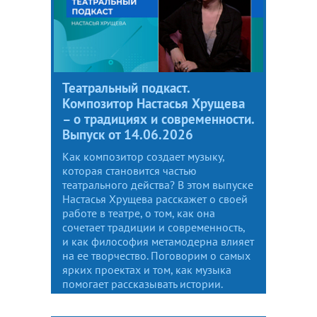
Театральный подкаст.
Композитор Настасья Хрущева
– о традициях и современности.
Выпуск от 14.06.2026
Как композитор создает музыку,
которая становится частью
театрального действа? В этом выпуске
Настасья Хрущева расскажет о своей
работе в театре, о том, как она
сочетает традиции и современность,
и как философия метамодерна влияет
на ее творчество. Поговорим о самых
ярких проектах и том, как музыка
помогает рассказывать истории.