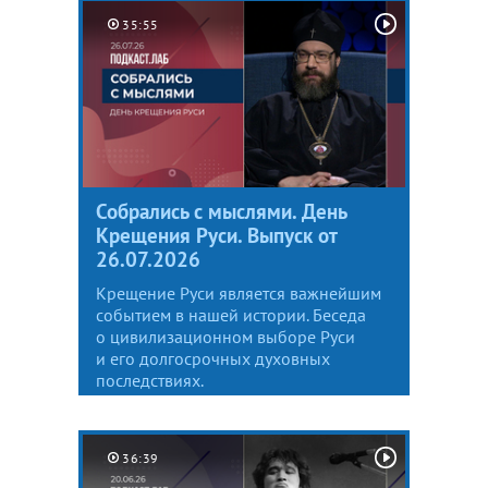
35:55
Собрались с мыслями. День
Крещения Руси. Выпуск от
26.07.2026
Крещение Руси является важнейшим
событием в нашей истории. Беседа
о цивилизационном выборе Руси
и его долгосрочных духовных
последствиях.
36:39