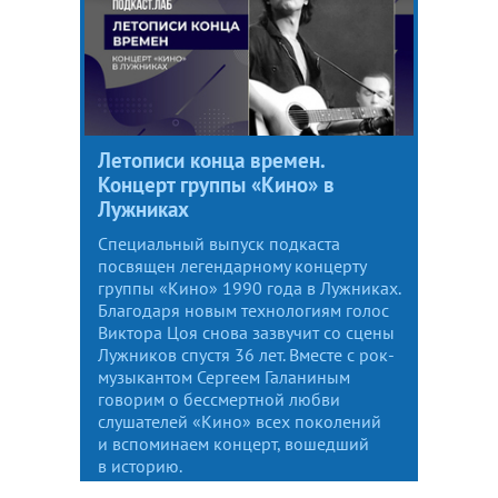
Летописи конца времен.
Концерт группы «Кино» в
Лужниках
Специальный выпуск подкаста
посвящен легендарному концерту
группы «Кино» 1990 года в Лужниках.
Благодаря новым технологиям голос
Виктора Цоя снова зазвучит со сцены
Лужников спустя 36 лет. Вместе с рок-
музыкантом Сергеем Галаниным
говорим о бессмертной любви
слушателей «Кино» всех поколений
и вспоминаем концерт, вошедший
в историю.