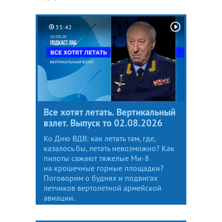
35:42
Все хотят летать. Вертикальный
взлет. Выпуск то 02.08.2026
Ко Дню ВДВ: как летать там, где,
казалось бы, летать невозможно? Как
пилоты сажают тяжелые Ми-8
на крошечные горные площадки?
Поговорим о буднях и подвигах
летчиков вертолетной армейской
авиации.