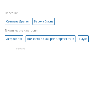
Персоны:
Светлана Драган
Верона Стасив
Тематические категории:
Астрология
Подкасты по жанрам. Образ жизни
Наука