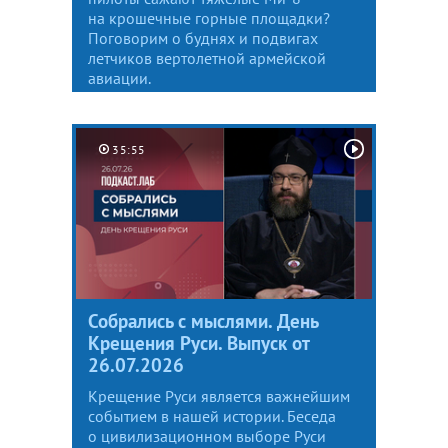
на крошечные горные площадки?
Поговорим о буднях и подвигах
летчиков вертолетной армейской
авиации.
35:55
Собрались с мыслями. День
Крещения Руси. Выпуск от
26.07.2026
Крещение Руси является важнейшим
событием в нашей истории. Беседа
о цивилизационном выборе Руси