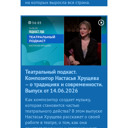
на которых выросла вся страна.
36:03
Театральный подкаст.
Композитор Настасья Хрущева
– о традициях и современности.
Выпуск от 14.06.2026
Как композитор создает музыку,
которая становится частью
театрального действа? В этом выпуске
Настасья Хрущева расскажет о своей
работе в театре, о том, как она
сочетает традиции и современность,