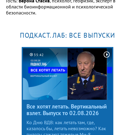
Гость:
Верона Стасив
, психолог, геофизик, эксперт в
области биоинформационной и психологической
безопасности.
ПОДКАСТ.ЛАБ: ВСЕ ВЫПУСКИ
35:42
Все хотят летать. Вертикальный
взлет. Выпуск то 02.08.2026
Ко Дню ВДВ: как летать там, где,
казалось бы, летать невозможно? Как
пилоты сажают тяжелые Ми-8