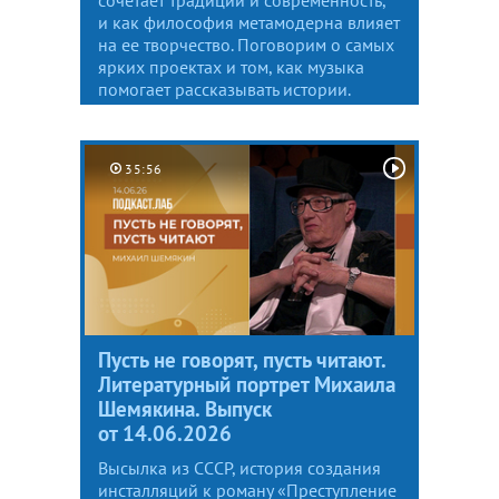
и как философия метамодерна влияет
на ее творчество. Поговорим о самых
ярких проектах и том, как музыка
помогает рассказывать истории.
35:56
Пусть не говорят, пусть читают.
Литературный портрет Михаила
Шемякина. Выпуск
от 14.06.2026
Высылка из СССР, история создания
инсталляций к роману «Преступление