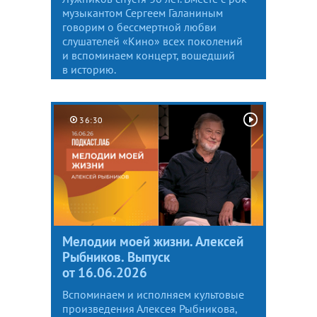
музыкантом Сергеем Галаниным
говорим о бессмертной любви
слушателей «Кино» всех поколений
и вспоминаем концерт, вошедший
в историю.
36:30
Мелодии моей жизни. Алексей
Рыбников. Выпуск
от 16.06.2026
Вспоминаем и исполняем культовые
произведения Алексея Рыбникова,