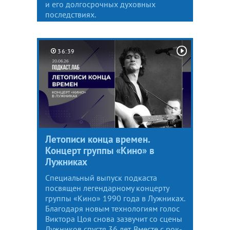
и его долгосрочных духовных
последствиях.
36:39
Летописи конца времен.
Концерт группы «Кино» в
Лужниках
Специальный выпуск подкаста
посвящен легендарному концерту
группы «Кино» 1990 года в Лужниках.
Благодаря новым технологиям голос
Виктора Цоя снова зазвучит со сцены
Лужников спустя 36 лет. Вместе с рок-