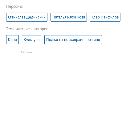
Персоны:
Станислав Дединский
Наталья Рябчикова
Глеб Панфилов
Тематические категории:
Кино
Культура
Подкасты по жанрам: про кино