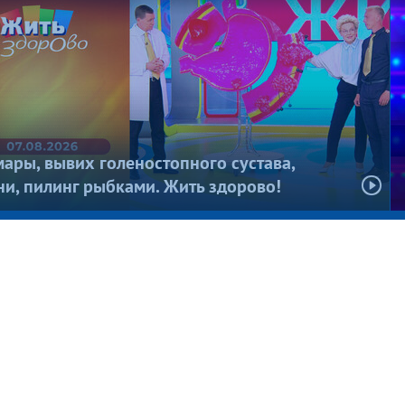
нус годы: преображения, которые
енили все. Модный приговор. Итоги
она 2025/26
ары, вывих голеностопного сустава,
и, пилинг рыбками. Жить здорово!