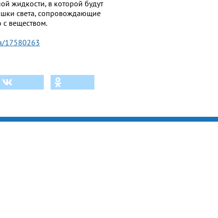
ой жидкости, в которой будут
ышки света, сопровождающие
 с веществом.
uka/17580263