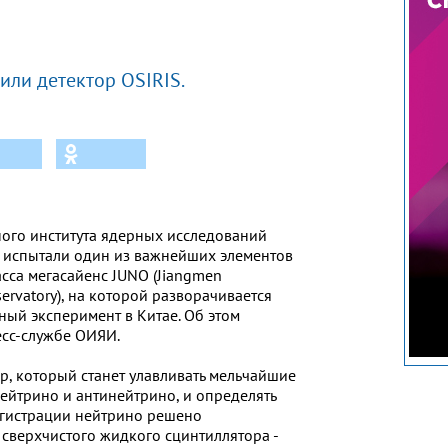
или детектор OSIRIS.
ого института ядерных исследований
 испытали один из важнейших элементов
сса мегасайенс JUNO (Jiangmen
ervatory), на которой разворачивается
й эксперимент в Китае. Об этом
есс-службе ОИЯИ.
ор, который станет улавливать мельчайшие
ейтрино и антинейтрино, и определять
егистрации нейтрино решено
н сверхчистого жидкого сцинтиллятора -