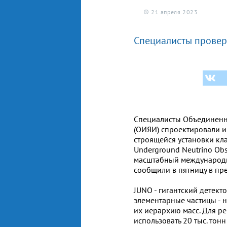
21 апреля 2023
Специалисты провер
Специалисты Объединенн
(ОИЯИ) спроектировали и
строящейся установки кла
Underground Neutrino Obs
масштабный международны
сообщили в пятницу в пр
JUNO - гигантский детект
элементарные частицы - н
их иерархию масс. Для р
использовать 20 тыс. тон