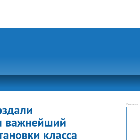
И
оздали
и важнейший
тановки класса