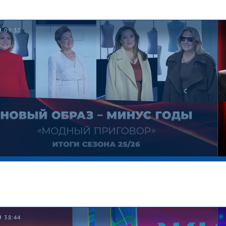
09:32
уанская красавица. Давай поженимся!
38:44