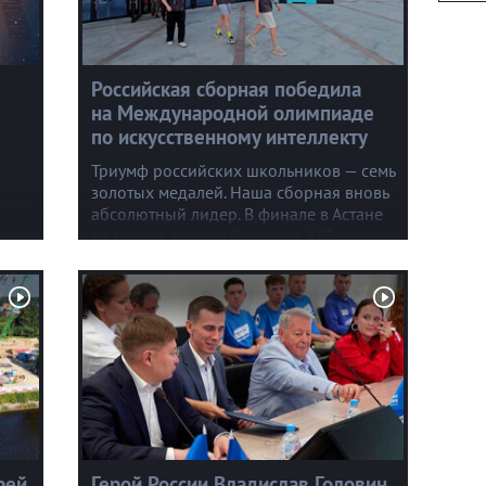
Российская сборная победила
на Международной олимпиаде
по искусственному интеллекту
Триумф российских школьников — семь
золотых медалей. Наша сборная вновь
абсолютный лидер. В финале в Астане
за звание лучших боролись 465
школьников из 105 стран.
рей
Герой России Владислав Головин