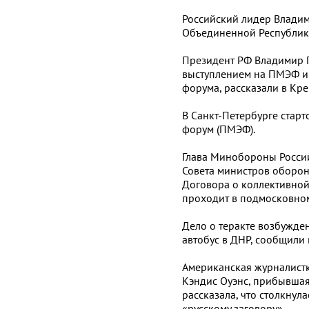
Российский лидер Владим
Объединенной Республики
Президент РФ Владимир П
выступлением на ПМЭФ и 
форума, рассказали в Кре
В Санкт-Петербурге ста
форум (ПМЭФ).
Глава Минобороны России
Совета министров оборон
Договора о коллективной
проходит в подмосковном
Дело о теракте возбужде
автобус в ДНР, сообщили 
Американская журналистк
Кэндис Оуэнс, прибывшая
рассказала, что столкнул
«русскому заговору».