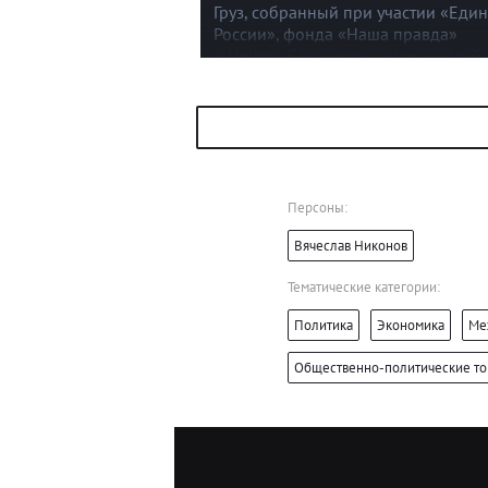
Груз, собранный при участии «Еди
России», фонда «Наша правда»
и Центра беспилотных технологий,
доставил руководитель Центрально
исполкома партии Александр Сидя
Персоны:
Вячеслав Никонов
Тематические категории:
Политика
Экономика
Ме
Общественно-политические т