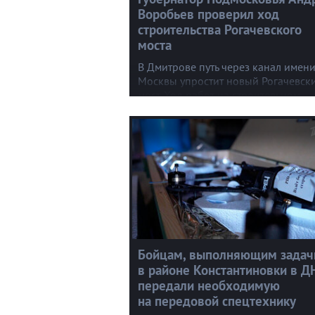
Воробьев проверил ход
строительства Рогачевского
моста
В Дмитрове путь через канал имен
Москвы упростит новый Рогачевск
мост. Ход работ на строительном
объекте лично проверил губернат
Андрей Воробьев. В Дмитровском
районе он сегодня и в связи
с открытием агропромышленной
выставки.
Бойцам, выполняющим задач
в районе Константиновки в ДН
передали необходимую
на передовой спецтехнику