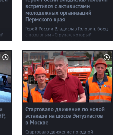
встретился с активистами
молодежных организаций
Пермского края
и
Герой России Владислав Головин, боец
ий
с позывным «Струна», который
находится с рабочей поездкой
ор
в регионе, встретился
с представителями «Молодой
Гвардии», Юнармии и студенческих
отрядов.
и
Стартовало движение по новой
Р,
эстакаде на шоссе Энтузиастов
в Москве
Стартовало движение по одной