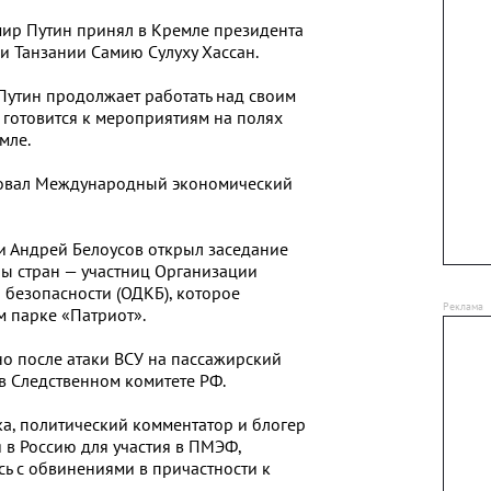
ир Путин принял в Кремле президента
 Танзании Самию Сулуху Хассан.
утин продолжает работать над своим
готовится к мероприятиям на полях
мле.
ртовал Международный экономический
 Андрей Белоусов открыл заседание
ы стран — участниц Организации
 безопасности (ОДКБ), которое
 парке «Патриот».
но после атаки ВСУ на пассажирский
в Следственном комитете РФ.
а, политический комментатор и блогер
 в Россию для участия в ПМЭФ,
ась с обвинениями в причастности к