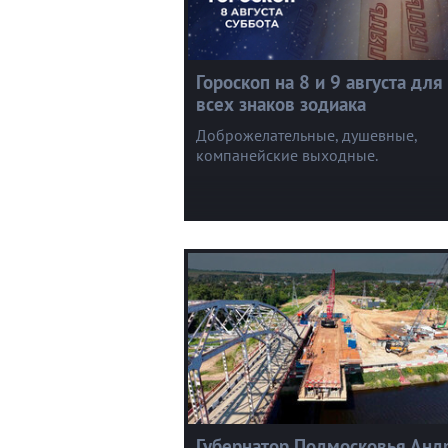
Гороскоп на 8 и 9 августа для
всех знаков зодиака
Доброжелательные, душевные,
компанейские выходные.
Губернатор Подмосковья Анд