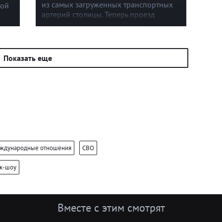
из самых загруженных транспортных
ной
артерий столицы. Теперь проезд
по участку, где раньше была
хроническая пробка, займет всего
го
несколько минут.
кин.
Показать еще
ждународные отношения
СВО
ок-шоу
Вместе с этим смотрят