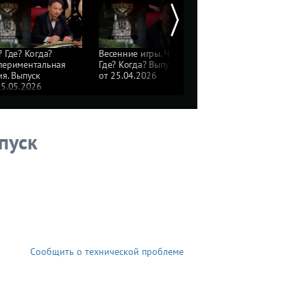
? Где? Когда?
Весенние игры. Что?
Весенние игры. Что?
периментальная
Где? Когда? Выпуск
Где? Когда? Выпуск
ия. Выпуск
от 25.04.2026
от 18.04.2026
15.05.2026
пуск
Сообщить о технической проблеме