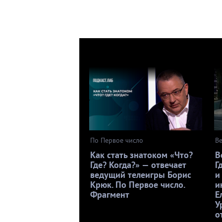
По Первое число
В
Как стать знатоком «Что?
В
Где? Когда?» — отвечает
Г
ведущий телеигры Борис
и
Крюк. По Первое число.
и
Фрагмент
Е
У
о