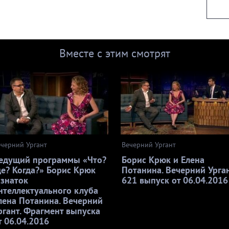
Вместе с этим смотрят
ечерний Ургант
Вечерний Ургант
едущий программы «Что?
Борис Крюк и Елена
де? Когда?» Борис Крюк
Потанина. Вечерний Урган
 знаток
621 выпуск от 06.04.2016
нтеллектуального клуба
лена Потанина. Вечерний
ргант. Фрагмент выпуска
т 06.04.2016