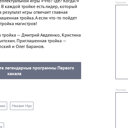
теллектуальной игры «Что? Где? Когда?»
 В каждой тройке есть лидер, который
а результат игры отвечает главная
лашенная тройка. А если что-то пойдет
 тройка магистров!
я тройка — Дмитрий Авдеенко, Кристина
Антохин. Приглашенная тройка —
ский и Олег Баранов.
ите легендарные программы Первого
канала
нко
Михаил Мун
оу