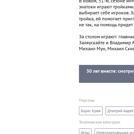
В новом, 51-м, сезоне ин
знатоки играют тройками.
выбирает себе игроков. З
тройка, ей помогает приг
не так, на помощь придет
За столом играют: главна
Заляускайте и Владимир 
Михаил Мун, Михаил Скип
30 лет вместе: смотр
Персоны:
Борис Крюк
Дмитрий Авдее
Тематические категории:
Игры
Интеллектуальные ш