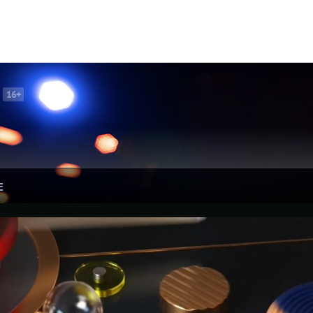
16+
Е