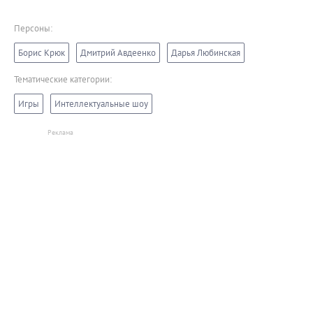
Персоны:
Борис Крюк
Дмитрий Авдеенко
Дарья Любинская
Тематические категории:
Игры
Интеллектуальные шоу