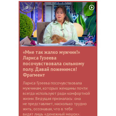
01:17
«Мне так жалко мужчин!»
Лариса Гузеева
посочувствовала сильному
полу. Давай поженимся!
Фрагмент
Лариса Гузеева посочувствовала
мужчинам, которых женщины почти
всегда используют ради комфортной
жизни. Ведущая призналась: она
не представляет, насколько трудно
жить, осознавая, что в тебе
видят лишь «денежный мешок».