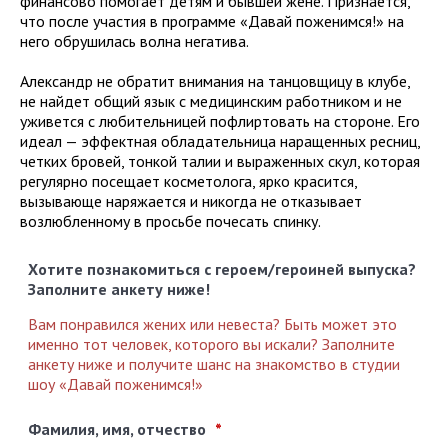
финансово помогает детям и бывшей жене. Признается,
что после участия в программе «Давай поженимся!» на
него обрушилась волна негатива.
Александр не обратит внимания на танцовщицу в клубе,
не найдет общий язык с медицинским работником и не
уживется с любительницей пофлиртовать на стороне. Его
идеал — эффектная обладательница наращенных ресниц,
четких бровей, тонкой талии и выраженных скул, которая
регулярно посещает косметолога, ярко красится,
вызывающе наряжается и никогда не отказывает
возлюбленному в просьбе почесать спинку.
Хотите познакомиться с героем/героиней выпуска?
Заполните анкету ниже!
Вам понравился жених или невеста? Быть может это
именно тот человек, которого вы искали? Заполните
анкету ниже и получите шанс на знакомство в студии
шоу «Давай поженимся!»
Фамилия, имя, отчество