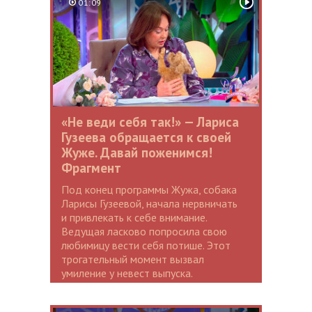
01:09
«Не веди себя так!» — Лариса
Гузеева обращается к своей
Жуже. Давай поженимся!
Фрагмент
Под конец программы Жужа, собака
Ларисы Гузеевой, начала нервничать
и привлекать к себе внимание.
Ведущая ласково попросила свою
любимицу вести себя потише. Этот
трогательный момент вызвал
умиление у невест выпуска.