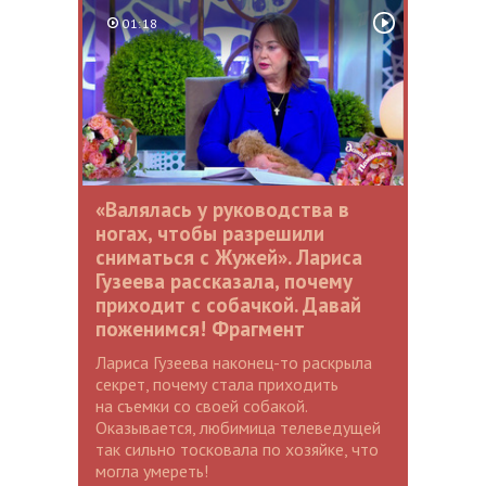
01:18
«Валялась у руководства в
ногах, чтобы разрешили
сниматься с Жужей». Лариса
Гузеева рассказала, почему
приходит с собачкой. Давай
поженимся! Фрагмент
Лариса Гузеева наконец-то раскрыла
секрет, почему стала приходить
на съемки со своей собакой.
Оказывается, любимица телеведущей
так сильно тосковала по хозяйке, что
могла умереть!