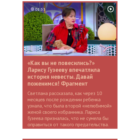
01:53
«Как вы не повесились?»
Ларису Гузееву впечатлила
история невесты. Давай
поженимся! Фрагмент
Светлана рассказала, как через 10
месяцев после рождении ребенка
узнала, что была второй «нелюбимой»
женой своего избранника. Лариса
Гузеева призналась, что не сумела бы
оправиться от такого предательства.