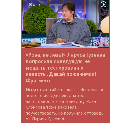
01:34
«Роза, не лезь!» Лариса Гузеева
попросила соведущую не
мешать тестированию
невесты. Давай поженимся!
Фрагмент
Искусственный интеллект Мендельсон
подготовил для невесты тест
на готовность к материнству. Роза
Сябитова тоже захотела
поучаствовать, но получила отповедь
от Ларисы Гузеевой.