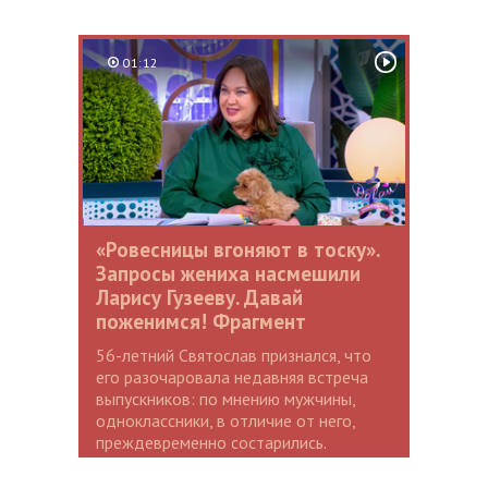
01:12
«Ровесницы вгоняют в тоску».
Запросы жениха насмешили
Ларису Гузееву. Давай
поженимся! Фрагмент
56-летний Святослав признался, что
его разочаровала недавняя встреча
выпускников: по мнению мужчины,
одноклассники, в отличие от него,
преждевременно состарились.