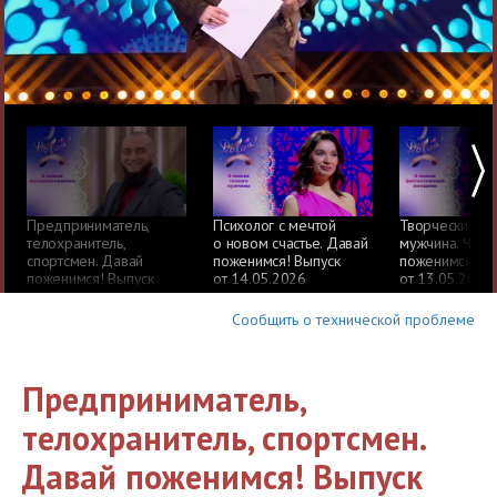
Предприниматель,
Психолог с мечтой
Творчески од
телохранитель,
о новом счастье. Давай
мужчина. Часть
спортсмен. Давай
поженимся! Выпуск
поженимся! Вы
поженимся! Выпуск
от 14.05.2026
от 13.05.2026
от 15.05.2026
Сообщить о технической проблеме
Предприниматель,
телохранитель, спортсмен.
Давай поженимся! Выпуск