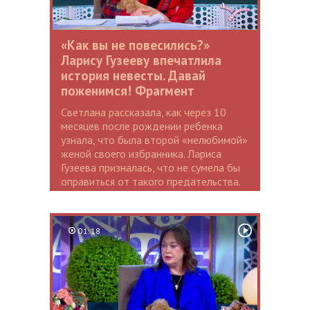
«Как вы не повесились?»
Ларису Гузееву впечатлила
история невесты. Давай
поженимся! Фрагмент
Светлана рассказала, как через 10
месяцев после рождении ребенка
узнала, что была второй «нелюбимой»
женой своего избранника. Лариса
Гузеева призналась, что не сумела бы
оправиться от такого предательства.
01:18