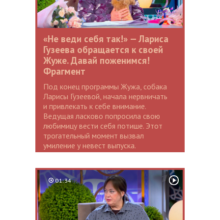
«Не веди себя так!» — Лариса
Гузеева обращается к своей
Жуже. Давай поженимся!
Фрагмент
Под конец программы Жужа, собака
Ларисы Гузеевой, начала нервничать
и привлекать к себе внимание.
Ведущая ласково попросила свою
любимицу вести себя потише. Этот
трогательный момент вызвал
умиление у невест выпуска.
01:34