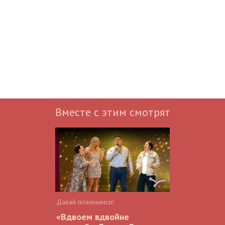
Вместе с этим смотрят
Давай поженимся!
«Вдвоем вдвойне