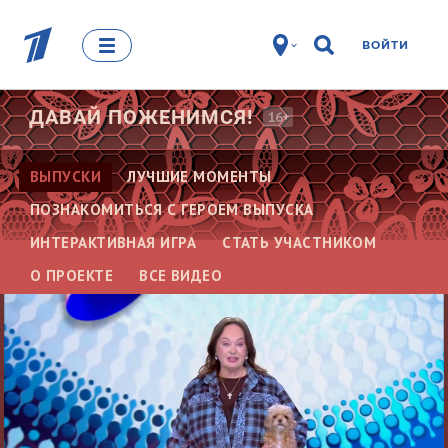
ВОЙТИ
ДАВАЙ
ПОЖЕНИМСЯ!
16+
ВЫПУСКИ
ЛУЧШИЕ МОМЕНТЫ
ПОЗНАКОМИТЬСЯ С ГЕРОЕМ ВЫПУСКА
ИНТЕРАКТИВНАЯ ИГРА
СТАТЬ УЧАСТНИКОМ
О ПРОЕКТЕ
ВСЕ ВИДЕО