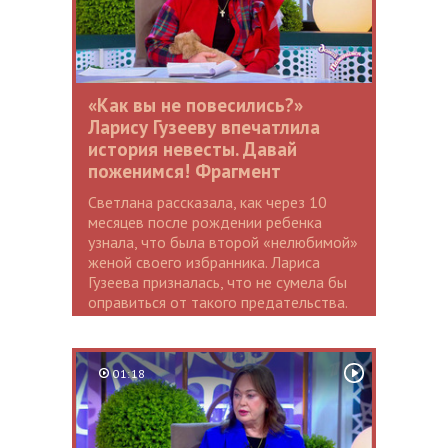
«Как вы не повесились?»
Ларису Гузееву впечатлила
история невесты. Давай
поженимся! Фрагмент
Светлана рассказала, как через 10
месяцев после рождении ребенка
узнала, что была второй «нелюбимой»
женой своего избранника. Лариса
Гузеева призналась, что не сумела бы
оправиться от такого предательства.
01:18