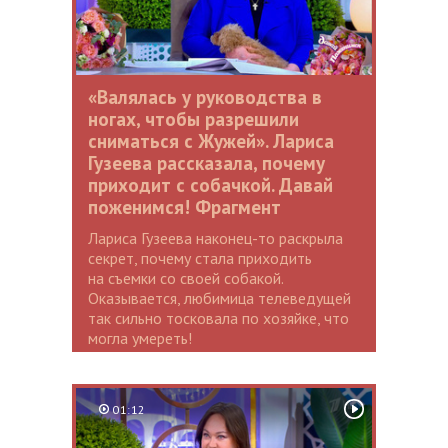
«Валялась у руководства в
ногах, чтобы разрешили
сниматься с Жужей». Лариса
Гузеева рассказала, почему
приходит с собачкой. Давай
поженимся! Фрагмент
Лариса Гузеева наконец-то раскрыла
секрет, почему стала приходить
на съемки со своей собакой.
Оказывается, любимица телеведущей
так сильно тосковала по хозяйке, что
могла умереть!
01:12