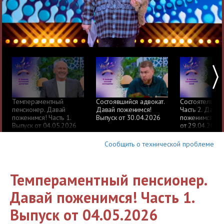
Темпераментный
Состоявшийся адвокат.
Состоятельный
пенсионер. Давай
Давай поженимся!
Часть 2. Давай
поженимся! Часть 1.
Выпуск от 30.04.2026
поженимся! Вы
Выпуск от 04.05.2026
от 29.04.2026
Сообщить о технической проблеме
Темпераментный пенсионер.
Давай поженимся! Часть 1.
Выпуск от 04.05.2026