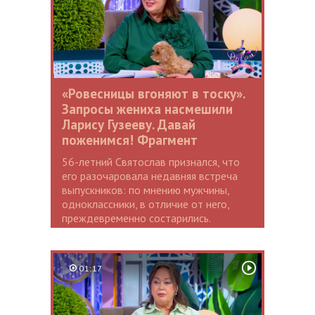
«Ровесницы вгоняют в тоску».
Запросы жениха насмешили
Ларису Гузееву. Давай
поженимся! Фрагмент
56-летний Святослав признался, что
его разочаровала недавняя встреча
выпускников: по мнению мужчины,
одноклассники, в отличие от него,
преждевременно состарились.
01:17