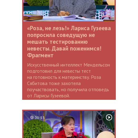
«Роза, не лезь!» Лариса Гузеева
попросила соведущую не
мешать тестированию
невесты. Давай поженимся!
Фрагмент
Искусственный интеллект Мендельсон
подготовил для невесты тест
на готовность к материнству. Роза
Сябитова тоже захотела
поучаствовать, но получила отповедь
от Ларисы Гузеевой.
01:53