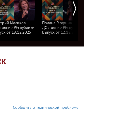
трий Маликов.
Полина Гагарина.
Дима Билан.
тояние РЕспублики.
ДОстояние РЕспублики.
ДОстояние РЕспублик
уск от 19.12.2025
Выпуск от 12.12.2025
Выпуск от 05.12.2025
ск
Сообщить о технической проблеме