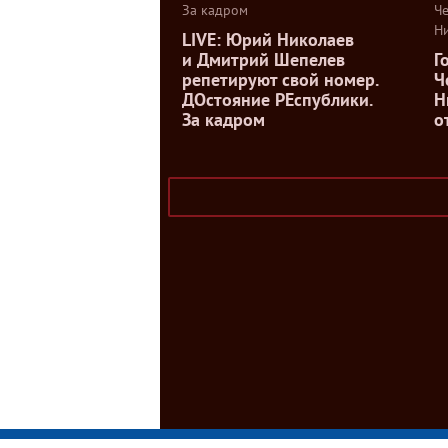
За кадром
Ч
Н
LIVE: Юрий Николаев
и Дмитрий Шепелев
Г
репетируют свой номер.
Ч
ДОстояние РЕспублики.
Н
За кадром
о