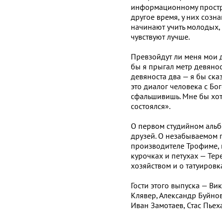
информационному простран
другое время, у них созна
начинают учить молодых,
чувствуют лучше.
Превзойдут ли меня мои д
бы я прыгал метр девянос
девяноста два — я бы ска
это диалог человека с Бог
сфальшивишь. Мне бы хоте
состоялся».
О первом студийном альб
друзей. О незабываемом 
производителе Трофиме, к
курочках и петухах — Тер
хозяйством и о татуировка
Гости этого выпуска — Ви
Клявер, Александр Буйнов
Иван Замотаев, Стас Пьеха