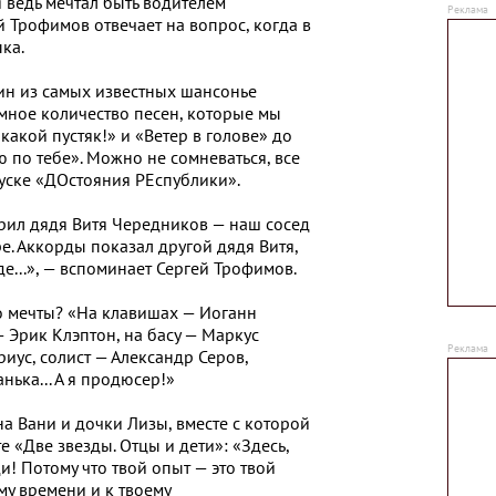
 я ведь мечтал быть водителем
й Трофимов отвечает на вопрос, когда в
ка.
дин из самых известных шансонье
мное количество песен, которые мы
 какой пустяк!» и «Ветер в голове» до
ю по тебе». Можно не сомневаться, все
пуске «ДОстояния РЕспублики».
рил дядя Витя Чередников — наш сосед
е. Аккорды показал другой дядя Витя,
е...», — вспоминает Сергей Трофимов.
о мечты? «На клавишах — Иоганн
— Эрик Клэптон, на басу — Маркус
иус, солист — Александр Серов,
ька... А я продюсер!»
а Вани и дочки Лизы, вместе с которой
 «Две звезды. Отцы и дети»: «Здесь,
и! Потому что твой опыт — это твой
му времени и к твоему