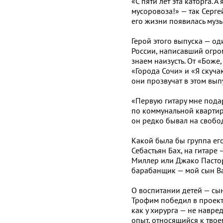
«С пяти лет эта каторга. А
мусоровоза!» — так Серге
его жизни появилась музы
Герой этого выпуска — о
России, написавший огро
знаем наизусть. От «Боже,
«Города Сочи» и «Я скуча
они прозвучат в этом вы
«Первую гитару мне пода
по коммунальной квартир
он редко бывал на свобод
Какой была бы группа ег
Себастьян Бах, на гитаре 
Миллер или Джако Пастор
барабанщик — мой сын Ван
О воспитании детей — сын
Трофим победил в проекте
как у хирурга — не навред
опыт, относящийся к твое