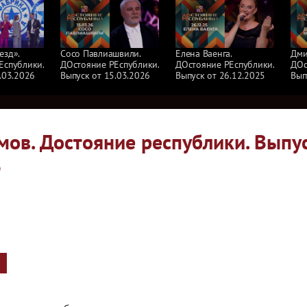
езд».
Сосо Павлиашвили.
Елена Ваенга.
Дми
Еспублики.
ДОстояние РЕспублики.
ДОстояние РЕспублики.
ДОс
.03.2026
Выпуск от 15.03.2026
Выпуск от 26.12.2025
Вып
мов. Достояние республики. Выпу
6