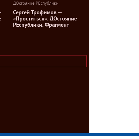
ДОстояние РЕспублики
—
Сергей Трофимов —
е
«Проститься». ДОстояние
РЕспублики. Фрагмент