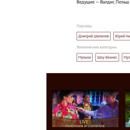
Ведущие — Валдис Пельш 
Персоны:
Дмитрий Шепелев
Юрий Ни
Тематические категории:
Музыка
Шоу-бизнес
Муз