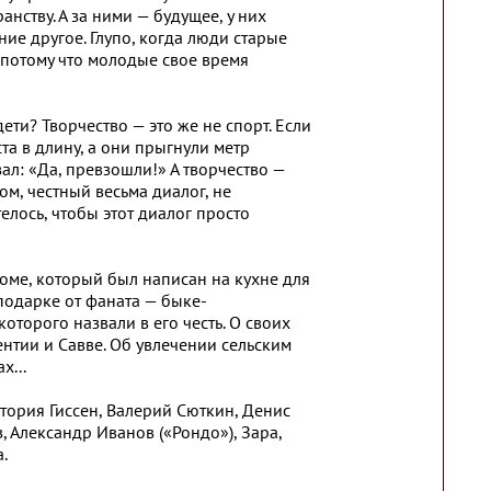
ству. А за ними — будущее, у них
ние другое. Глупо, когда люди старые
 потому что молодые свое время
ети? Творчество — это же не спорт. Если
та в длину, а они прыгнули метр
зал: «Да, превзошли!» А творчество —
ом, честный весьма диалог, не
лось, чтобы этот диалог просто
оме, который был написан на кухне для
подарке от фаната — быке-
оторого назвали в его честь. О своих
ентии и Савве. Об увлечении сельским
х...
ктория Гиссен, Валерий Сюткин, Денис
, Александр Иванов («Рондо»), Зара,
.