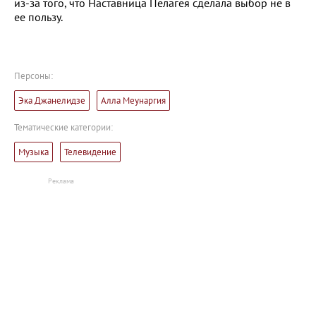
из-за того, что Наставница Пелагея сделала выбор не в
ее пользу.
Персоны:
Эка Джанелидзе
Алла Меунаргия
Тематические категории:
Музыка
Телевидение