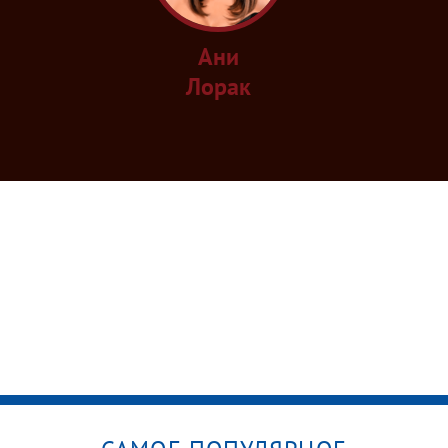
Ани
Лорак