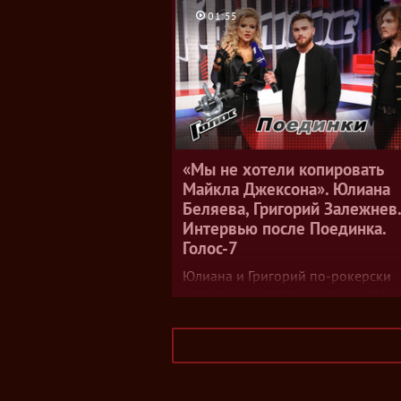
Дэвид Вайс. Название песни — от
к музыканту Чарли Паркеру и его 
01:55
Birdland. Песню исполняли Сара В
Чака Хан, Эми Уайнхаус и многие
другие. В шоу «Голос.Дети» песню
Александра Давыдова.
«Мы не хотели копировать
Майкла Джексона». Юлиана
Беляева, Григорий Залежнев.
Интервью после Поединка.
Голос-7
Юлиана и Григорий по-рокерски
исполнили известную песню Май
Джексона Beat It. В интервью Гри
рассказал, что помешало ему про
дальше, а Юлиана — какие планы 
на свое дальнейшее участие в шоу
Также ребята признались, что на 