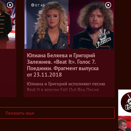
сылка
клубу
07:43
оан,
 пела
Юлиана Беляева и Григорий
Залежнев. «Beat It». Голос 7.
Поединки. Фрагмент выпуска
от 23.11.2018
Юлиана и Григорий исполняют песню
Beat It в версии Fall Out Boy. Песня
вышла синглом с альбома Майкла
кла
Джексона Thriller 1982 года. Гитарное
горий
соло для песни записал участник хард-
йти
Показать еще
рок группы Van Halen Эдвард Ван
строит
Хален, спродюсировал трек Куинси
.
Джонс. Сингл получил две премии
сцене
«Грэмми»: за запись года и за лучший