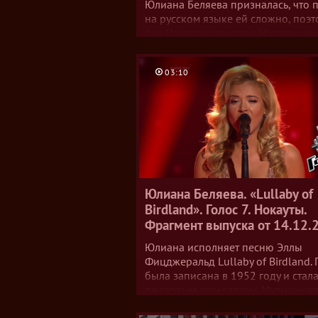
Юлиана Беляева призналась, что п
на русском языке ей сложно, поэт
для Нокаутов вместе с Наставник
выбрали песню Lullaby of Birdland
Также в интервью Юлиана рассказ
03:10
как ей работалось с Константином
Меладзе, и обижена ли она на не
за то, что не прошла в четвертьфи
Юлиана Беляева. «Lullaby of
Birdland». Голос 7. Нокауты.
Фрагмент выпуска от 14.12.
Юлиана исполняет песню Эллы
Фицджеральд Lullaby of Birdland.
была записана в 1952 году и стал
джазовым стандартом. Музыку на
Джордж Ширинг, слова — Джорд