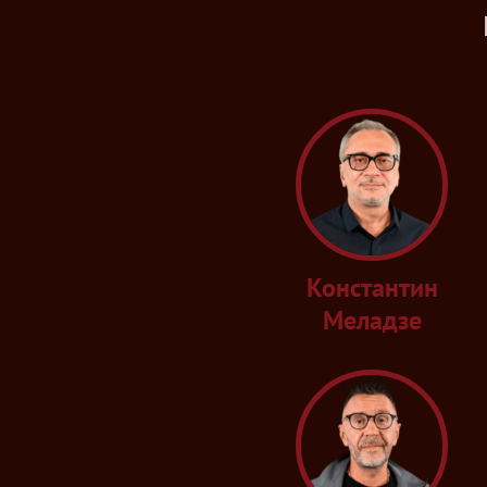
словили настоящий драйв.
Константин
Меладзе