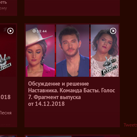
еть
ому
ом
.
ала,
08:44
го
нал.
Обсуждение и решение
Наставника. Команда Басты. Голос
2018
7. Фрагмент выпуска
от 14.12.2018
 Песня
а
Tweets
писал
ж