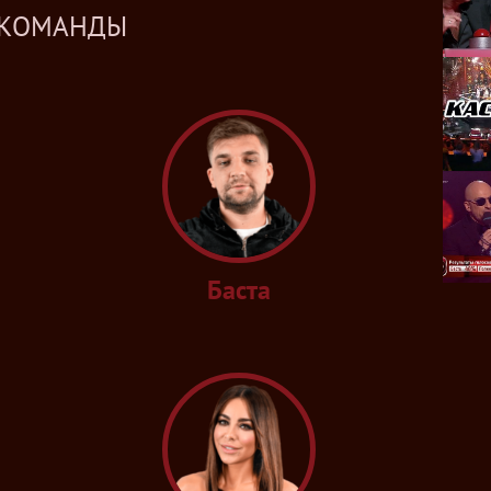
КОМАНДЫ
мужской рок-вокал.
Баста