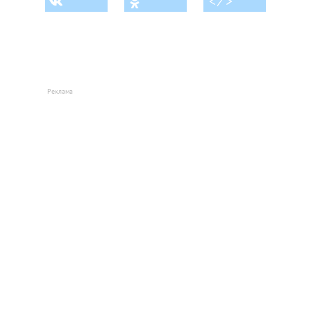
< ⁄ >