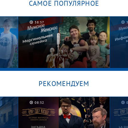
САМОЕ ПОПУЛЯРНОЕ
38:57
РЕКОМЕНДУЕМ
08:52
/
Графские развалины. Мужское /
Безус
Женское
Женс