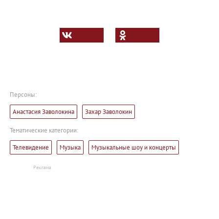
Персоны:
Анастасия Заволокина
Захар Заволокин
Тематические категории:
Телевидение
Музыка
Музыкальные шоу и концерты