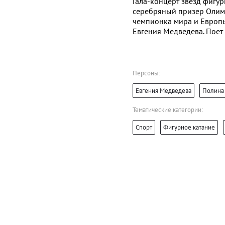
Гала-концерт звезд фигур
серебряный призер Олимп
чемпионка мира и Европ
Евгения Медведева. Поет
Персоны:
Евгения Медведева
Полина 
Тематические категории:
Спорт
Фигурное катание