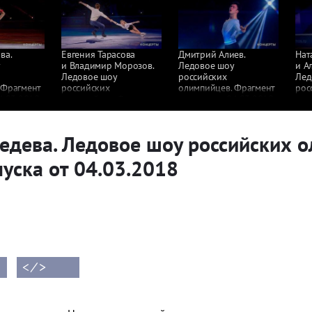
ва.
Евгения Тарасова
Дмитрий Алиев.
Нат
и Владимир Морозов.
Ледовое шоу
и А
Ледовое шоу
российских
Лед
 Фрагмент
российских
олимпийцев. Фрагмент
рос
4.03.2018
олимпийцев. Фрагмент
выпуска от 04.03.2018
оли
выпуска от 04.03.2018
вып
едева. Ледовое шоу российских 
уска от 04.03.2018
< ⁄ >