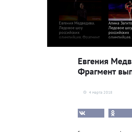
Евгения Медведева.
Алина Загито
Ледовое шоу
Ледовое шоу
российских
российских
олимпийцев. Фрагмент
олимпийцев.
выпуска от 04.03.2018
выпуска от 0
Евгения Медв
Фрагмент вып
4 марта 2018