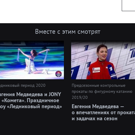
Вместе с этим смотрят
едниковый период 2020
Предсезонные контрольные
прокаты по фигурному катанию
вгения Медведева и JONY
2019/20
 «Комета». Праздничное
оу «Ледниковый период»
Евгения Медведева —
о впечатлениях от прокат
и задачах на сезон