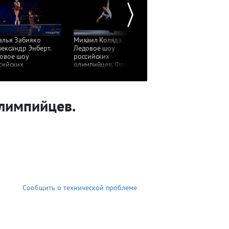
алья Забияко
Михаил Коляда.
Аделина Сотникова.
лександр Энберт.
Ледовое шоу
Ледовое шоу
овое шоу
российских
российских
сийских
олимпийцев. Фрагмент
олимпийцев. Фрагмен
мпийцев. Фрагмент
выпуска от 04.03.2018
выпуска от 04.03.201
уска от 04.03.2018
олимпийцев.
Сообщить о технической проблеме