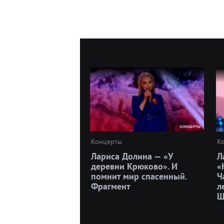
Концерты
К
Лариса Долина — «У
Л
деревни Крюково». И
«
помнит мир спасенный.
Ч
Фрагмент
л
Ш