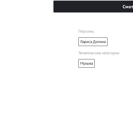
Смот
Персоны:
Лариса Долина
Тематические категории:
Музыка