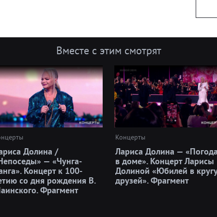
Вместе с этим смотрят
онцерты
Концерты
ариса Долина /
Лариса Долина — «Погод
Непоседы» — «Чунга-
в доме». Концерт Ларисы
анга». Концерт к 100-
Долиной «Юбилей в круг
етию со дня рождения В.
друзей». Фрагмент
аинского. Фрагмент