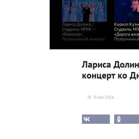
Лариса Долина /
Кирилл Кузн
Студенты МГИК —
Студенты МГ
«Колокол».
«Дорога жиз
Праздничный концерт
Праздничный
ко Дню Победы.
ко Дню Побе
Фрагмент выпуска
Фрагмент вы
от 09.05.2026
от 09.05.202
Лариса Долин
концерт ко Д
9 мая 2026