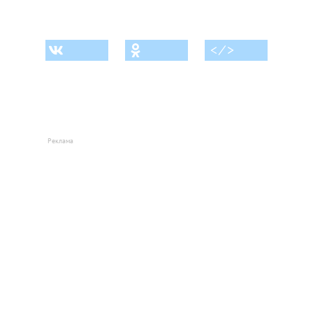
< ⁄ >