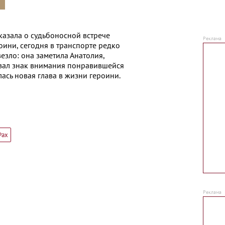
казала о судьбоносной встрече
роини, сегодня в транспорте редко
везло: она заметила Анатолия,
зал знак внимания понравившейся
лась новая глава в жизни героини.
Рах