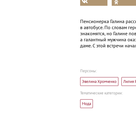
Пенсионерка Галина расс
в автобусе. По словам ге
знакомятся, но Галине по
а галантный мужчина ока
даме. С этой встречи нача
Персоны:
Эвелина Хромченко
Лилия 
Тематические категории:
Мода