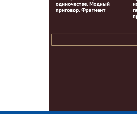
одиночестве. Модный
и
приговор. Фрагмент
г
п