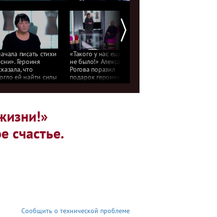
начала писать стихи
«Такого у нас еще
«Брат меня называет
есни». Героиня
не было!» Александра
„улыбнутая“». Героиня
сказала, что
Рогова поразил
рассказала, как
огло ей найти силы
подарок героини.
заряжается энергией
ь. Модный
Модный приговор.
и позитивом. Модный
говор. Фрагмент
Фрагмент выпуска
приговор. Фрагмент
уска от 07.07.2026
от 30.01.2026
выпуска от 29.01.202
жизни!»
е счастье.
Сообщить о технической проблеме