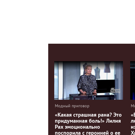
Модный приговор
М
«Какая страшная рана? Это
«
придуманная боль!» Лилия
л
Рах эмоционально
и
поспорила с героиней о ее
Х