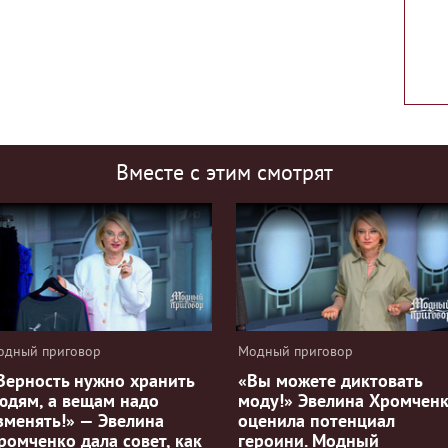
Вместе с этим смотрят
одный приговор
Модный приговор
Верность нужно хранить
«Вы можете диктовать
юдям, а вещам надо
моду!» Эвелина Хромчен
зменять!» — Эвелина
оценила потенциал
ромченко дала совет, как
героини. Модный