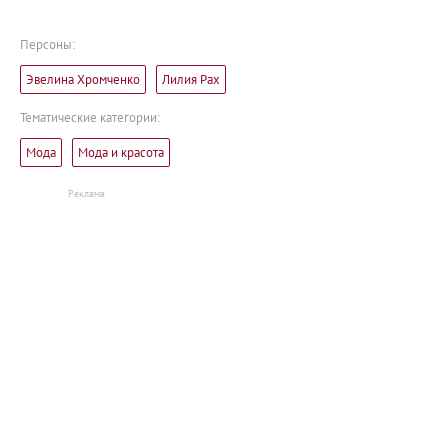
Персоны:
Эвелина Хромченко
Лилия Рах
Тематические категории:
Мода
Мода и красота