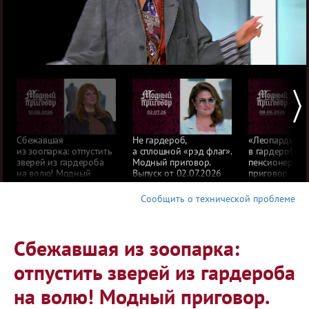
Сбежавшая
Не гардероб,
«Леопарды» и
из зоопарка: отпустить
а сплошной «рэд флаг».
в гардеробе 
зверей из гардероба
Модный приговор.
пенсионерки.
на волю! Модный
Выпуск от 02.07.2026
приговор. Вып
приговор. Выпуск
от 06.08.2026
от 10.06.2026
Сообщить о технической проблеме
Сбежавшая из зоопарка:
отпустить зверей из гардероба
на волю! Модный приговор.