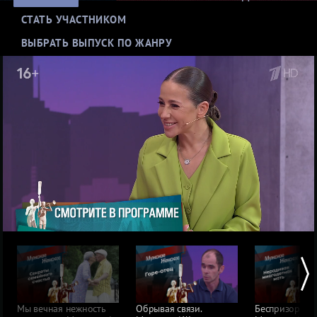
СТАТЬ УЧАСТНИКОМ
ВЫБРАТЬ ВЫПУСК ПО ЖАНРУ
Нерадивые матери
ДНК-скандалы
Конфликты из-за денег и имущества
Семейная драма
Выбор зрителей: пересматривают чаще всего
Мы вечная нежность
Обрывая связи.
Беспризорник