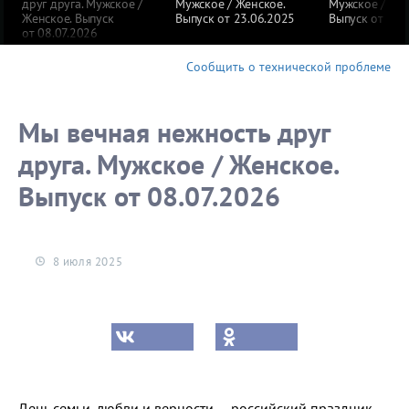
друг друга. Мужское /
Мужское / Женское.
Мужское / Жен
Женское. Выпуск
Выпуск от 23.06.2025
Выпуск от 19.
от 08.07.2026
Сообщить о технической проблеме
Мы вечная нежность друг
друга. Мужское / Женское.
Выпуск от 08.07.2026
8 июля 2025
День семьи, любви и верности — российский праздник,