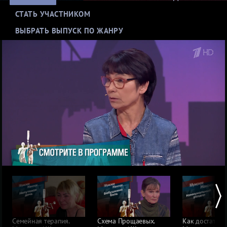
СТАТЬ УЧАСТНИКОМ
ВЫБРАТЬ ВЫПУСК ПО ЖАНРУ
Нерадивые матери
ДНК-скандалы
Конфликты из-за денег и имущества
Семейная драма
Выбор зрителей: пересматривают чаще всего
Семейная терапия.
Схема Прощаевых.
Как достать с