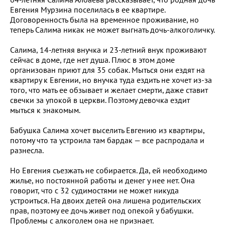
Евгения Мурзина поселилась в ее квартире.
Договоренность была на временное проживание, но
теперь Салима никак не может выгнать дочь-алкоголичку.
Салима, 14-летняя внучка и 23-летний внук проживают
сейчас в доме, где нет душа. Плюс в этом доме
организован приют для 35 собак. Мыться они ездят на
квартиру к Евгении, но внучка туда ездить не хочет из-за
того, что мать ее обзывает и желает смерти, даже ставит
свечки за упокой в церкви. Поэтому девочка ездит
мыться к знакомым.
Бабушка Салима хочет выселить Евгению из квартиры,
потому что та устроила там бардак — все распродала и
разнесла.
Но Евгения съезжать не собирается. Да, ей необходимо
жилье, но постоянной работы и денег у нее нет. Она
говорит, что с 32 судимостями не может никуда
устроиться. На двоих детей она лишена родительских
прав, поэтому ее дочь живет под опекой у бабушки.
Проблемы с алкоголем она не признает.