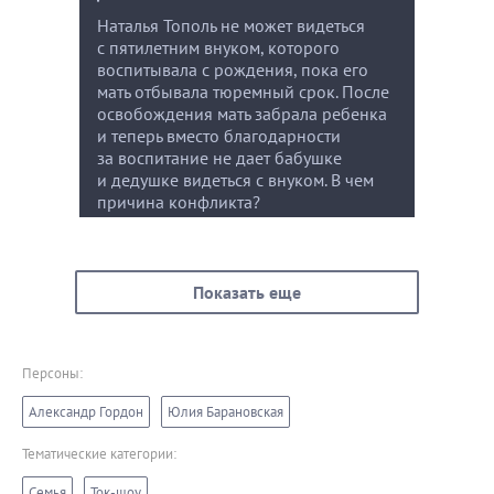
Наталья Тополь не может видеться
с пятилетним внуком, которого
воспитывала с рождения, пока его
мать отбывала тюремный срок. После
освобождения мать забрала ребенка
и теперь вместо благодарности
за воспитание не дает бабушке
и дедушке видеться с внуком. В чем
причина конфликта?
Показать еще
Персоны:
Александр Гордон
Юлия Барановская
Тематические категории:
Семья
Ток-шоу