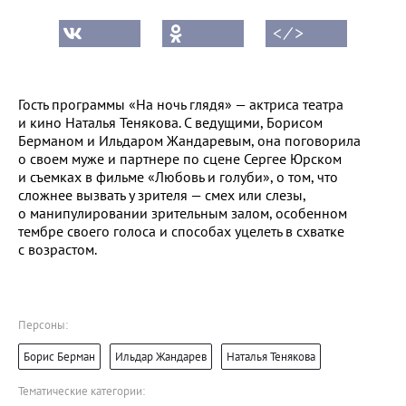
< ⁄ >
Гость программы «На ночь глядя» — актриса театра
и кино Наталья Тенякова. С ведущими, Борисом
Берманом и Ильдаром Жандаревым, она поговорила
о своем муже и партнере по сцене Сергее Юрском
и съемках в фильме «Любовь и голуби», о том, что
сложнее вызвать у зрителя — смех или слезы,
о манипулировании зрительным залом, особенном
тембре своего голоса и способах уцелеть в схватке
с возрастом.
Персоны:
Борис Берман
Ильдар Жандарев
Наталья Тенякова
Тематические категории: