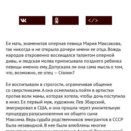
< ⁄ >
Ее мать, знаменитая оперная певица Мария Максакова,
так никогда и не открыла дочери имени ее отца. Вождь
народов откровенно восхищался талантом оперной
дивы, и людская молва приписывала позднего ребенка
певицы именно ему. Допускала ли она сама мысль о том,
что, возможно, ее отец — Сталин?
Ее воспитывали в строгости, ограничивая общение
со сверстниками. А она осмелилась пойти в артистки
против воли мамы, которая хотела, чтобы дочь поступила
в иняз. Ее первый муж, художник Лев Збарский,
эмигрировал в США, и она прошла через унизительную
процедуру разусыновления их общего сына
Максима. Ведь судьба родственников эмигрантов в СССР
была незавидной. В нее были влюблены многие
талантливые мужчины поколения. Андрей Вознесенский