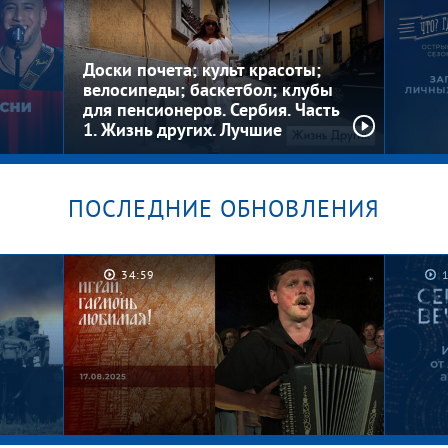
Котлеты на шкафу. Мужское /
Граф
Женское
Женс
Доски почета; культ красоты;
велосипеды; баскетбол; клубы
для пенсионеров. Сербия. Часть
1. Жизнь других. Лучшие
моменты
ПОСЛЕДНИЕ ОБНОВЛЕНИЯ
Загад
 шоу
Где? 
34:59
 за
сезо
выпус