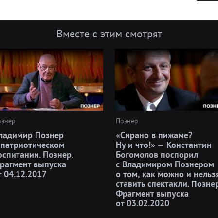
Вместе с этим смотрят
ознер
Познер
ладимир Познер
«Сирано в пижаме?
 патриотическом
Ну и что!» — Константин
оспитании. Познер.
Богомолов поспорил
рагмент выпуска
с Владимиром Познером
т 04.12.2017
о том, как можно и нельз
ставить спектакли. Познер
Фрагмент выпуска
от 03.02.2020