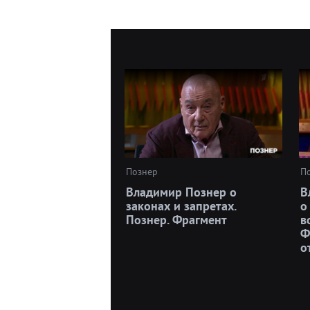
Познер
П
Владимир Познер о
В
законах и запретах.
о
Познер. Фрагмент
в
Ф
о