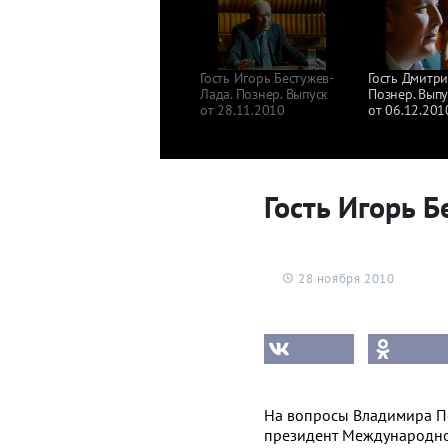
Гость Игорь Бестужев-
Гость Дмитри
Лада. Познер. Выпуск
Познер. Выпу
от 28.11.2010
от 06.12.201
Гость Игорь Б
28 ноября 2010
На вопросы Владимира По
президент Международно