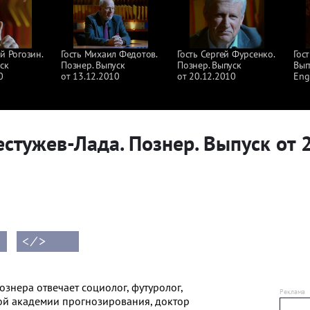
й Рогозин.
Гость Михаил Федотов.
Гость Сергей Фурсенко.
Гост
ск
Познер. Выпуск
Познер. Выпуск
Вып
0
от 13.12.2010
от 20.12.2010
Eng
естужев-Лада. Познер. Выпуск от 
< ⁄ >
знера отвечает cоциолог, футуролог,
й академии прогнозирования, доктор