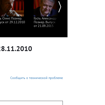
ь Стинг. Познер.
Гость Александр Ткачев.
Гость Вигаудас Ушацка
уск от 29.12.2010
Познер. Выпуск
Познер. Выпуск
от 21.09.2015
от 14.09.2015
28.11.2010
Сообщить о технической проблеме