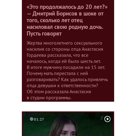
«Это продолжалось до 20 лет?»
— Дмитрий Борисов в шоке от
того, сколько лет отец
насиловал свою родную дочь.
Пусть говорят
Жертва многолетнего сексуального
насилия со стороны отца Анастасия
Гордеева рассказала, что все
началось, когда ей было шесть лет.
В итоге мужчину посадили на 15 лет.
Почему мать перестала с ней
разговаривать? Как удалось привлечь
отца девушки к ответственности?
Об этом рассказала Анастасия
в студии программы.
01:27