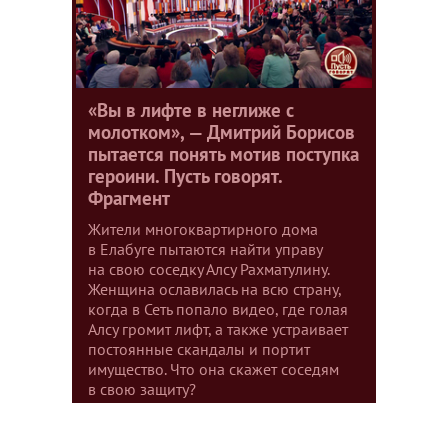
«Вы в лифте в неглиже с
молотком», — Дмитрий Борисов
пытается понять мотив поступка
героини. Пусть говорят.
Фрагмент
Жители многоквартирного дома
в Елабуге пытаются найти управу
на свою соседку Алсу Рахматулину.
Женщина ославилась на всю страну,
когда в Сеть попало видео, где голая
Алсу громит лифт, а также устраивает
постоянные скандалы и портит
имущество. Что она скажет соседям
в свою защиту?