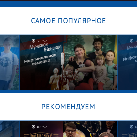
САМОЕ ПОПУЛЯРНОЕ
38:57
РЕКОМЕНДУЕМ
08:52
/
Графские развалины. Мужское /
Безус