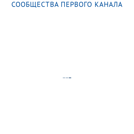
СООБЩЕСТВА ПЕРВОГО КАНАЛА
м?
Алекс
Абакан. Хакасия. Поехали!
Вспо