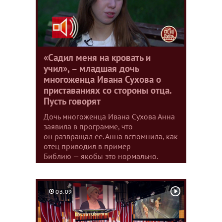
«Садил меня на кровать и
учил», – младшая дочь
многоженца Ивана Сухова о
приставаниях со стороны отца.
Пусть говорят
Дочь многоженца Ивана Сухова Анна
заявила в программе, что
он развращал ее. Анна вспомнила, как
отец приводил в пример
Библию — якобы это нормально.
03:09