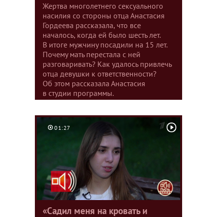
Жертва многолетнего сексуального
насилия со стороны отца Анастасия
Гордеева рассказала, что все
началось, когда ей было шесть лет.
В итоге мужчину посадили на 15 лет.
Почему мать перестала с ней
разговаривать? Как удалось привлечь
отца девушки к ответственности?
Об этом рассказала Анастасия
в студии программы.
01:27
«Садил меня на кровать и