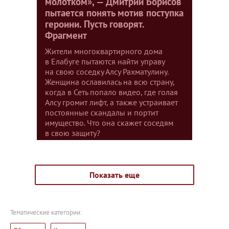
молотком», — Дмитрий Борисов
пытается понять мотив поступка
героини. Пусть говорят.
Фрагмент
Жители многоквартирного дома
в Елабуге пытаются найти управу
на свою соседку Алсу Рахматулину.
Женщина ославилась на всю страну,
когда в Сеть попало видео, где голая
Алсу громит лифт, а также устраивает
постоянные скандалы и портит
имущество. Что она скажет соседям
в свою защиту?
Показать еще
Тематические категории: