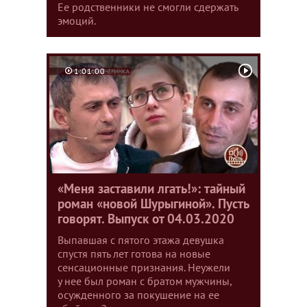
Ее родственники не смогли сдержать
эмоций.
1:01:00
«Меня заставили лгать!»: тайный
роман «новой Шурыгиной». Пусть
говорят. Выпуск от 04.03.2020
Выпавшая с пятого этажа девушка
спустя пять лет готова на новые
сенсационные признания. Неужели
у нее был роман с братом мужчины,
осужденного за покушение на ее