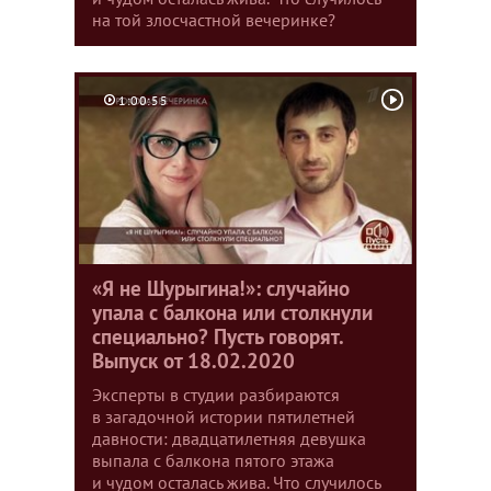
на той злосчастной вечеринке?
1:00:55
«Я не Шурыгина!»: случайно
упала с балкона или столкнули
специально? Пусть говорят.
Выпуск от 18.02.2020
Эксперты в студии разбираются
в загадочной истории пятилетней
давности: двадцатилетняя девушка
выпала с балкона пятого этажа
и чудом осталась жива. Что случилось