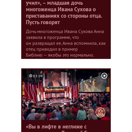
учил», – младшая дочь
многоженца Ивана Сухова о
приставаниях со стороны отца.
Пусть говорят
Дочь многоженца Ивана Сухова Анна
заявила в программе, что
он развращал ее. Анна вспомнила, как
отец приводил в пример
Библию — якобы это нормально.
03:09
«Вы в лифте в неглиже с