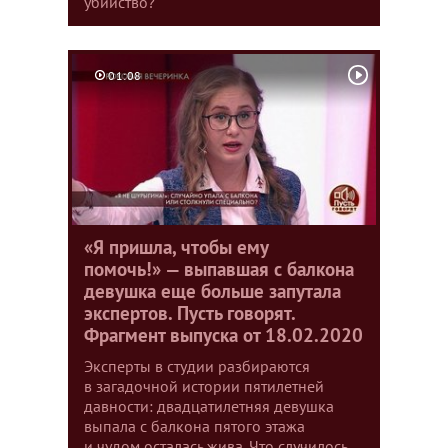
убийство?
01:08
«Я пришла, чтобы ему
помочь!» — выпавшая с балкона
девушка еще больше запутала
экспертов. Пусть говорят.
Фрагмент выпуска от 18.02.2020
Эксперты в студии разбираются
в загадочной истории пятилетней
давности: двадцатилетняя девушка
выпала с балкона пятого этажа
и чудом осталась жива. Что случилось