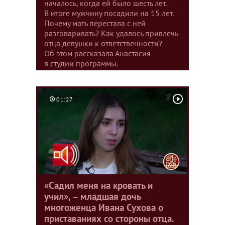
началось, когда ей было шесть лет.
В итоге мужчину посадили на 15 лет.
Почему мать перестала с ней
разговаривать? Как удалось привлечь
отца девушки к ответственности?
Об этом рассказала Анастасия
в студии программы.
01:27
«Садил меня на кровать и
учил», – младшая дочь
многоженца Ивана Сухова о
приставаниях со стороны отца.