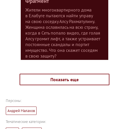
Фрагмент
Жители многоквартирного дома
в Елабуге пытаются найти управу
на свою соседку Алсу Рахматулину.
Женщина ославилась на всю страну,
когда в Сеть попало видео, где голая
Алсу громит лифт, а также устраивает
постоянные скандалы и портит
имущество. Что она скажет соседям
в свою защиту?
Показать еще
Персоны:
Андрей Малахов
Тематические категории: