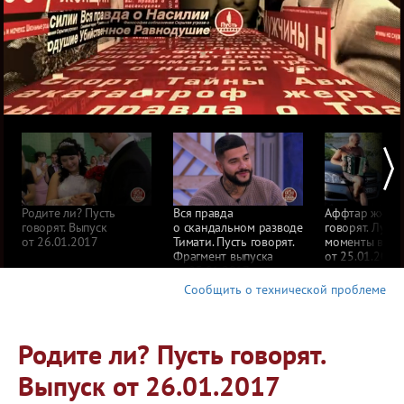
Родите ли? Пусть
Вся правда
Аффтар жжот 1
говорят. Выпуск
о скандальном разводе
говорят. Лучш
от 26.01.2017
Тимати. Пусть говорят.
моменты выпу
Фрагмент выпуска
от 25.01.2017
от 25.01.2017
Сообщить о технической проблеме
Родите ли? Пусть говорят.
Выпуск от 26.01.2017