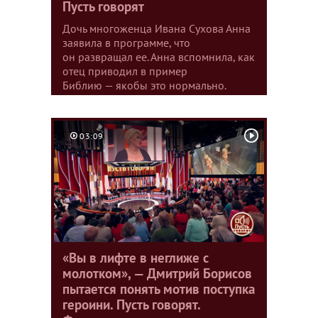
Пусть говорят
Дочь многоженца Ивана Сухова Анна
заявила в программе, что
он развращал ее. Анна вспомнила, как
отец приводил в пример
Библию — якобы это нормально.
03:09
«Вы в лифте в неглиже с
молотком», — Дмитрий Борисов
пытается понять мотив поступка
героини. Пусть говорят.