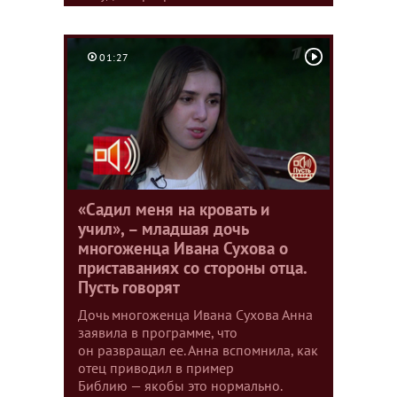
01:27
«Садил меня на кровать и
учил», – младшая дочь
многоженца Ивана Сухова о
приставаниях со стороны отца.
Пусть говорят
Дочь многоженца Ивана Сухова Анна
заявила в программе, что
он развращал ее. Анна вспомнила, как
отец приводил в пример
Библию — якобы это нормально.