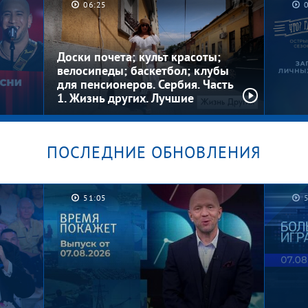
06:25
Котлеты на шкафу. Мужское /
Граф
Женское
Женс
Доски почета; культ красоты;
велосипеды; баскетбол; клубы
для пенсионеров. Сербия. Часть
1. Жизнь других. Лучшие
моменты
ПОСЛЕДНИЕ ОБНОВЛЕНИЯ
Загад
 шоу
Где? 
51:05
 за
сезо
выпус