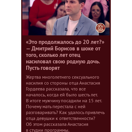
«Это продолжалось до 20 лет?»
— Дмитрий Борисов в шоке от
того, сколько лет отец
насиловал свою родную дочь.
Пусть говорят
Жертва многолетнего сексуального
насилия со стороны отца Анастасия
Гордеева рассказала, что все
началось, когда ей было шесть лет.
В итоге мужчину посадили на 15 лет.
Почему мать перестала с ней
разговаривать? Как удалось привлечь
отца девушки к ответственности?
Об этом рассказала Анастасия
в студии программы.