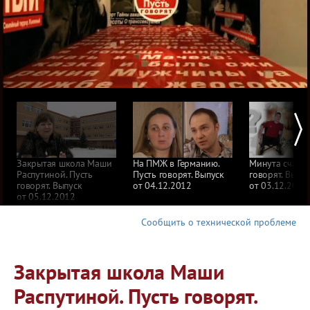
Закрытая школа Маши
На ПМЖ в Германию.
Минута счасть
Распутиной. Пусть
Пусть говорят. Выпуск
говорят. Выпус
говорят. Выпуск
от 04.12.2012
от 03.12.2012
от 05.12.2012
Сообщить о технической проблеме
Закрытая школа Маши
Распутиной. Пусть говорят.