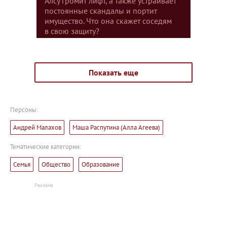
Алсу громит лифт, а также устраивает
постоянные скандалы и портит
имущество. Что она скажет соседям
в свою защиту?
Показать еще
Персоны:
Андрей Малахов
Маша Распутина (Алла Агеева)
Тематические категории:
Семья
Общество
Образование