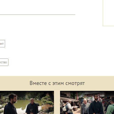
ант
ство
Вместе с этим смотрят