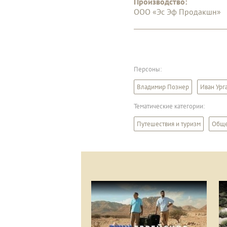
Производство:
ООО «Эс Эф Продакшн»
Персоны:
Владимир Познер
Иван Ург
Тематические категории:
Путешествия и туризм
Обще