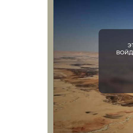
Э
ВОЙД