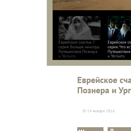
Еврейское счастье. 7
Еврейское сч
серия. Больше никогда.
серия. Что ес
Путешествия Познера
Путешествия
и Урганта
и Урганта
Еврейское сча
Познера и Ур
14 января 2016