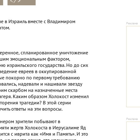
< ⁄ >
ие в Израиль вместе с Владимиром
том.
амеренное, спланированное уничтожение
йшим эмоциональным фактором,
ю израильского государства. Но до сих
оведение евреев в оккупированной
ые покорно по первому требованию
овались, надевали и нашивали звезду
оим скарбом на назначенные места
агеря. Каким образом Холокост изменил
торения трагедии? В этой серии
чить ответы на эти вопросы.
знером зрители побывают в
яти жертв Холокоста в Иерусалиме Яд
тся с иврита как «Имя и Память». И это
а, не просто архив, это хранилище