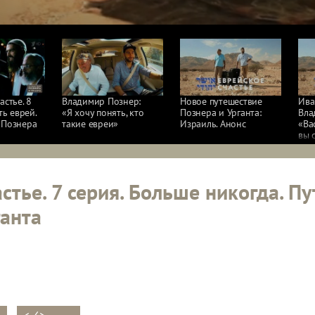
астье. 8
Владимир Познер:
Новое путешествие
Ива
ть еврей.
«Я хочу понять, кто
Познера и Урганта:
Вла
 Познера
такие евреи»
Израиль. Анонс
«Вас
вы 
стье. 7 серия. Больше никогда. П
ганта