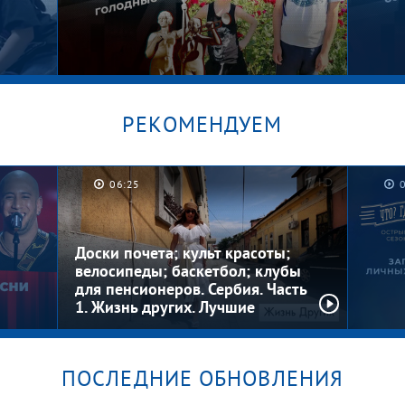
РЕКОМЕНДУЕМ
06:25
Котлеты на шкафу. Мужское /
Граф
Женское
Женс
Доски почета; культ красоты;
велосипеды; баскетбол; клубы
для пенсионеров. Сербия. Часть
1. Жизнь других. Лучшие
моменты
ПОСЛЕДНИЕ ОБНОВЛЕНИЯ