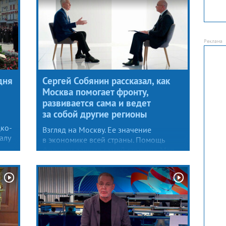
дня
Сергей Собянин рассказал, как
Москва помогает фронту,
развивается сама и ведет
за собой другие регионы
ко-
Взгляд на Москву. Ее значение
алу
в экономике всей страны. Помощь
фронту и защита самой столицы. Мэр
ии,
Сергей Собянин, один из лидеров
партийного списка «Единой России»
на думских выборах, дал большое
интервью агентству ТАСС.