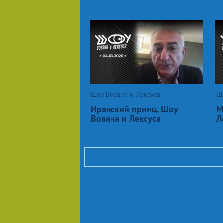
Шоу Вована и Лексуса
Шо
Иранский принц. Шоу
М
Вована и Лексуса
Л