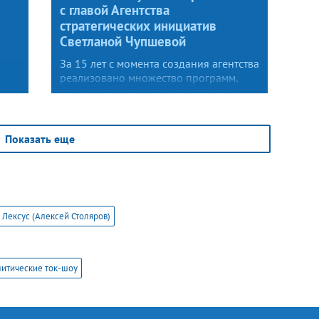
с главой Агентства
стратегических инициатив
Светланой Чупшевой
За 15 лет с момента создания агентства
реализовано множество программ,
в том числе совместно со странами
ЕАЭС. Важно, чтобы бизнес-идеям
не мешали бюрократические препоны.
Показать еще
Лексус (Алексей Столяров)
итические ток-шоу