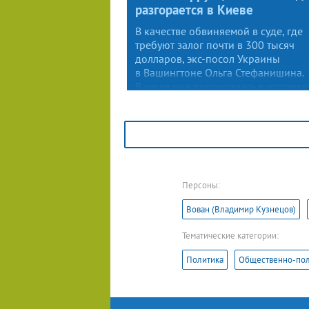
разгорается в Киеве
В качестве обвиняемой в суде, где
требуют залог почти в 300 тысяч
долларов, экс-посол Украины
в Вашингтоне Ольга Стефанишина.
В июле она попросилась в отставку
по личным мотивам.
Персоны:
Вован (Владимир Кузнецов)
Тематические категории:
Политика
Общественно-пол