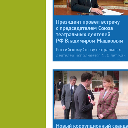
Президент провел встречу
с председателем Союза
театральных деятелей
РФ Владимиром Машковым
Российскому Союзу театральных
деятелей исполняется 150 лет. Как
отмечают юбилей, Владимиру Пути
рассказал председатель объединен
народный артист Владимир Машко
Новый коррупционный сканд