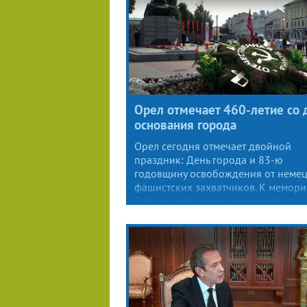
Орел отмечает 460-летие со 
основания города
Орел сегодня отмечает двойной
праздник: День города и 83-ю
годовщину освобождения от немец
фашистских захватчиков. К мемори
бойцам, павшим в тяжелых боях
Орловской наступательной операц
сегодня возлагали цветы.