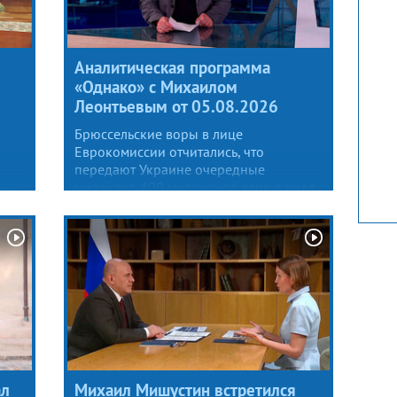
Аналитическая программа
«Однако» с Михаилом
Леонтьевым от 05.08.2026
Брюссельские воры в лице
Еврокомиссии отчитались, что
передают Украине очередные
миллиард 400 миллионов евро в виде
ну
доходов от замороженных в ЕС
ия,
активов России. Основную сумму, 210
в.
миллиардов, евроворы трогать боятся,
но примерно восемь миллиардов евро
покрадено процентами.
ал
Михаил Мишустин встретился