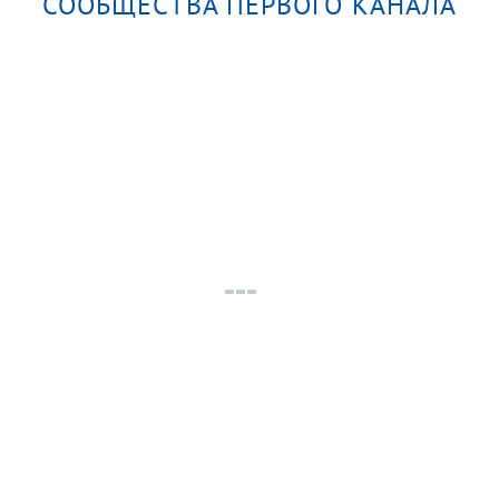
СООБЩЕСТВА ПЕРВОГО КАНАЛА
Миры и фильмы Георгия Данелии. Сегодня
вечером