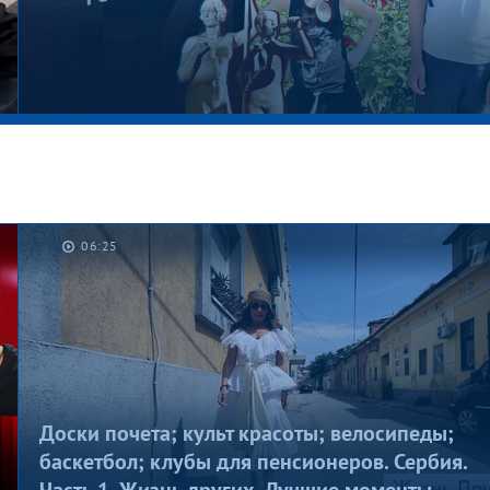
06:25
Котлеты на шкафу. Мужское / Женское
Доски почета; культ красоты; велосипеды;
баскетбол; клубы для пенсионеров. Сербия.