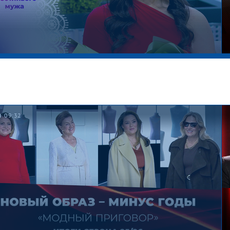
09:32
уанская красавица. Давай поженимся!