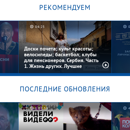
РЕКОМЕНДУЕМ
06:25
Котлеты на шкафу. Мужское /
Безус
Женское
Женс
Доски почета; культ красоты;
велосипеды; баскетбол; клубы
для пенсионеров. Сербия. Часть
1. Жизнь других. Лучшие
моменты
ПОСЛЕДНИЕ ОБНОВЛЕНИЯ
Загад
 шоу
Где? 
1:07:59
 за
сезо
выпус