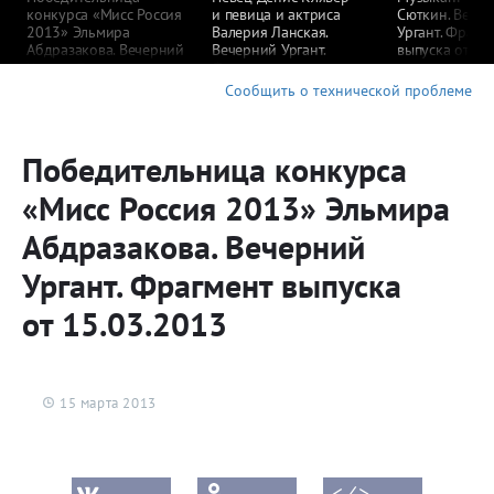
конкурса «Мисс Россия
и певица и актриса
Сюткин. Вече
2013» Эльмира
Валерия Ланская.
Ургант. Фрагм
Абдразакова. Вечерний
Вечерний Ургант.
выпуска от 19
Ургант. Фрагмент
Фрагмент выпуска
выпуска от 15.03.2013
от 18.03.2013
Сообщить о технической проблеме
Победительница конкурса
«Мисс Россия 2013» Эльмира
Абдразакова. Вечерний
Ургант. Фрагмент выпуска
от 15.03.2013
15 марта 2013
< ⁄ >