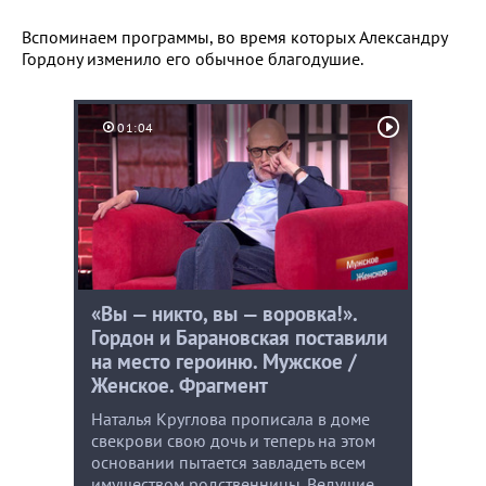
Вспоминаем программы, во время которых Александру
Гордону изменило его обычное благодушие.
01:04
«Вы — никто, вы — воровка!».
Гордон и Барановская поставили
на место героиню. Мужское /
Женское. Фрагмент
Наталья Круглова прописала в доме
свекрови свою дочь и теперь на этом
основании пытается завладеть всем
имуществом родственницы. Ведущие