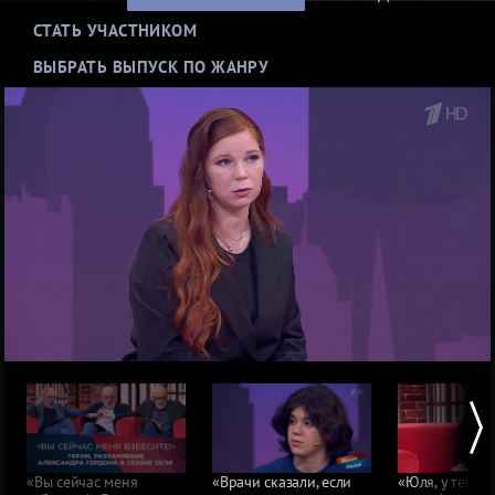
СТАТЬ УЧАСТНИКОМ
ВЫБРАТЬ ВЫПУСК ПО ЖАНРУ
Нерадивые матери
ДНК-скандалы
Конфликты из-за денег и имущества
Семейная драма
Выбор зрителей: пересматривают чаще всего
«Вы сейчас меня
«Врачи сказали, если
«Юля, у тебя е