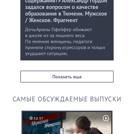
содержания?» Александр Гордон
задался вопросом о качестве
образования в Тюмени. Мужское
/ Женское. Фрагмент
Дочь Арины Пфейфер обижают
в школе из-за лишнего веса.
По мнению женщины, педагоги
приняли сторону агрессоров и только
ухудшают ситуацию.
Показать еще
САМЫЕ ОБСУЖДАЕМЫЕ ВЫПУСКИ
38:57