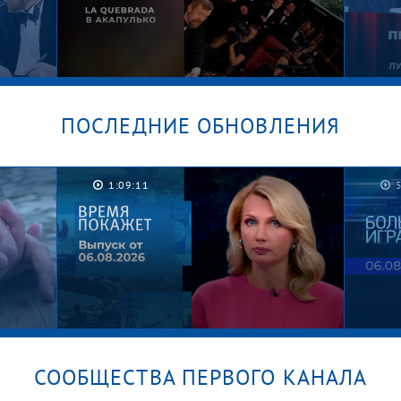
ПОСЛЕДНИЕ ОБНОВЛЕНИЯ
о?
La Quebrada в Акапулько. «Что?
ы
Где? Когда?». Острые вопросы
Песн
1:09:11
сезона 2025/26. Фрагмент
«Голо
выпуска от 05.06.2026
высту
СООБЩЕСТВА ПЕРВОГО КАНАЛА