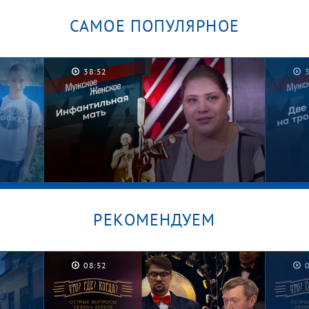
САМОЕ ПОПУЛЯРНОЕ
38:52
РЕКОМЕНДУЕМ
08:52
/
Безусловная жизнь. Мужское /
Зача
Женское
Женс