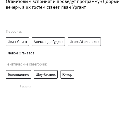
Оганезовым вспомнят и проведут программу «Добрый
вечер», а их гостем станет Иван Ургант.
Персоны:
Иван Ургант
Александр Гудков
Игорь Угольников
Левон Оганезов
Тематические категории:
Телевидение
Шоу-бизнес
Юмор