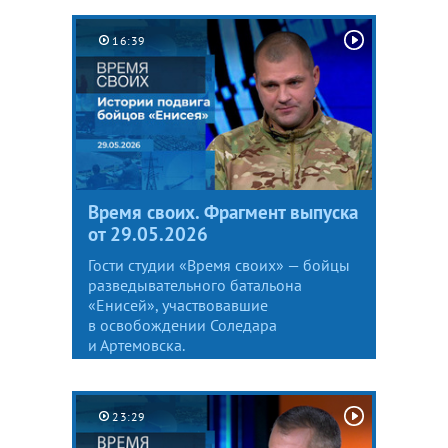
16:39
Время своих. Фрагмент выпуска
от 29.05.2026
Гости студии «Время своих» — бойцы
разведывательного батальона
«Енисей», участвовавшие
в освобождении Соледара
и Артемовска.
23:29