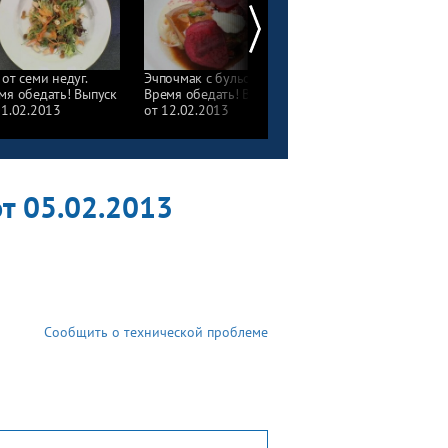
 от семи недуг.
Эчпочмак с бульоном.
Индейка и загадочны
мя обедать! Выпуск
Время обедать! Выпуск
холестерин. Время
11.02.2013
от 12.02.2013
обедать! Выпуск
от 13.02.2013
от 05.02.2013
Сообщить о технической проблеме