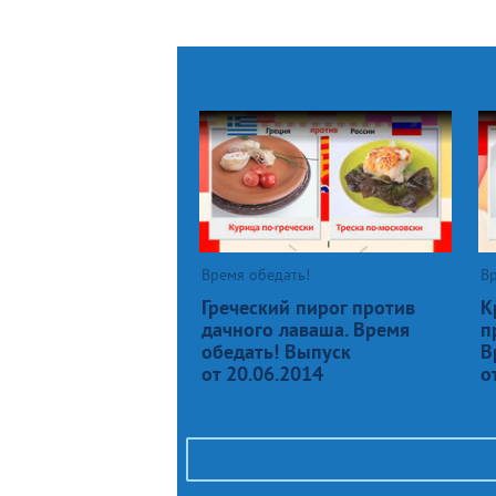
Время обедать!
Вр
Греческий пирог против
К
дачного лаваша. Время
п
обедать! Выпуск
В
от 20.06.2014
о