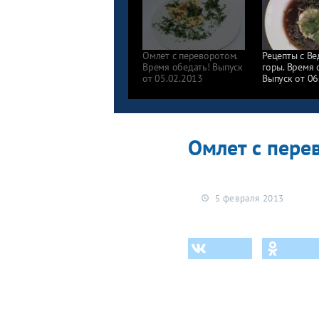
Омлет с переворотом.
Рецепты с В
Время обедать! Выпуск
горы. Время 
от 05.02.2013
Выпуск от 06
Омлет с пере
5 февраля 2013