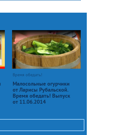
Время обедать!
н
Малосольные огурчики
от Ларисы Рубальской.
Время обедать! Выпуск
от 11.06.2014