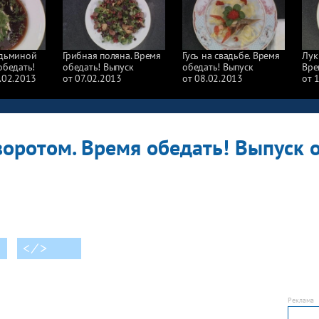
едьминой
Грибная поляна. Время
Гусь на свадьбе. Время
Лук
обедать!
обедать! Выпуск
обедать! Выпуск
Вре
.02.2013
от 07.02.2013
от 08.02.2013
от 
воротом. Время обедать! Выпуск 
< ⁄ >