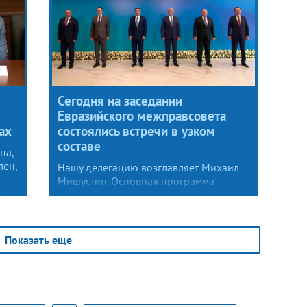
Сегодня на заседании
Евразийского межправсовета
ах
состоялись встречи в узком
составе
па,
лен,
Нашу делегацию возглавляет Михаил
Мишустин. Основная программа —
о бы
завтра, 7 августа. А сегодня состоялись
встречи в узком составе. Среди
участников главы правительств
Белоруссии, Казахстана, Киргизии.
Показать еще