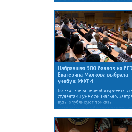
Сербии и Румынии. И по энергетике
Нечем охлаждать энергоблоки АЭС,
опять же, в нескольких странах раз
Набравшая 500 баллов на ЕГ
Екатерина Малкова выбрала
учебу в МФТИ
Вот-вот вчерашние абитуриенты ст
студентами уже официально. Завтр
вузы опубликуют приказы
о зачислении на бюджет для тех, к
поступал по результатам ЕГЭ
и вступительных испытаний, а это
основной поток. Приемная кампан
2026 года била рекорды.