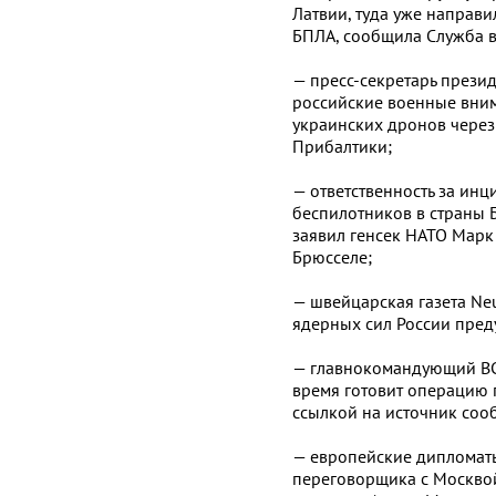
Латвии, туда уже направ
БПЛА, сообщила Служба 
— пресс-секретарь прези
российские военные вним
украинских дронов через
Прибалтики;
— ответственность за ин
беспилотников в страны Б
заявил генсек НАТО Марк
Брюсселе;
— швейцарская газета Neu
ядерных сил России пре
— главнокомандующий ВС
время готовит операцию п
ссылкой на источник соо
— европейские дипломаты
переговорщика с Москво