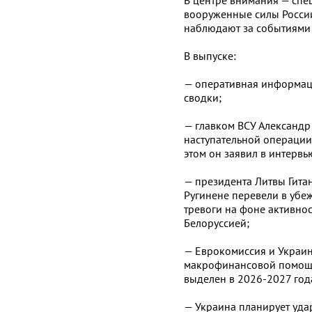
вооруженные силы России
наблюдают за событиями 
В выпуске:
— оперативная информац
сводки;
— главком ВСУ Александр
наступательной операции 
этом он заявил в интервью
— президента Литвы Гита
Ругинене перевели в убе
тревоги на фоне активнос
Белоруссией;
— Еврокомиссия и Украи
макрофинансовой помощи:
выделен в 2026-2027 год
— Украина планирует уда