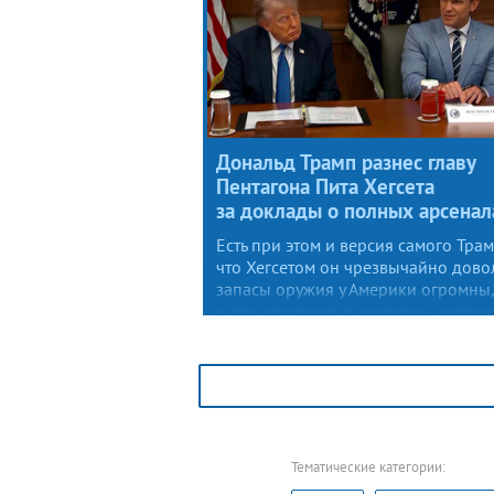
Дональд Трамп разнес главу
Пентагона Пита Хегсета
за доклады о полных арсенал
Есть при этом и версия самого Трам
что Хегсетом он чрезвычайно дово
запасы оружия у Америки огромны,
а тех, кто пишет о нехватке, хорош
надолго посадить.
Тематические категории: