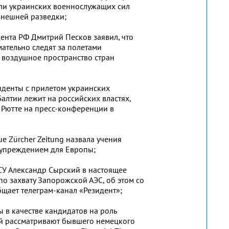
или украинских военнослужащих сил
внешней разведки;
дента РФ Дмитрий Песков заявил, что
ательно следят за полетами
 воздушное пространство стран
циденты с прилетом украинских
алтии лежит на российских властях,
 Рютте на пресс-конференции в
e Zürcher Zeitung назвала учения
дупреждением для Европы;
У Александр Сырский в настоящее
о захвату Запорожской АЭС, об этом со
бщает телеграм-канал «Резидент»;
 в качестве кандидатов на роль
й рассматривают бывшего немецкого