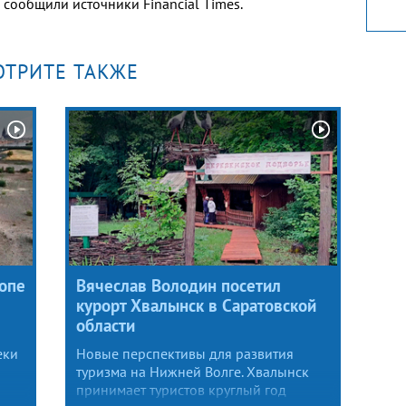
 сообщили источники Financial Times.
ОТРИТЕ ТАКЖЕ
опе
Вячеслав Володин посетил
курорт Хвалынск в Саратовской
области
еки
Новые перспективы для развития
туризма на Нижней Волге. Хвалынск
принимает туристов круглый год