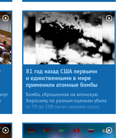
.
из всех регионов страны.
ом.
Э
81 год назад США первыми
и единственными в мире
применили атомные бомбы
анут
Бомба, сброшенная на японскую
а
Хиросиму, по разным оценкам убила
от 70 до 100 тысяч человек сразу,
то
и потом еще десятки тысяч умерли
от ран и лучевой болезни. Сегодня, как
и в предыдущие годы, от США никаких
ия
извинений.