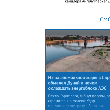
канцлера Ангелу Меркель,
СМ
Из-за аномальной жары в Евр
обмелел Дунай и нечем
охлаждать энергоблоки АЭС
Пекло. Горят леса, гибнут посевы, р
стремительно мелеют. Удар
по судоходству сразу в Венгрии,