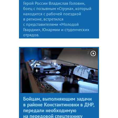
Герой России Владислав Головин,
боец с позывным «Струна», который
находится с рабочей поездкой
в регионе, встретился
с представителями «Молодой
Гвардии», Юнармии и студенческих
отрядов.
Бойцам, выполняющим задачи
в районе Константиновки в ДНР,
передали необходимую
на передовой спецтехнику