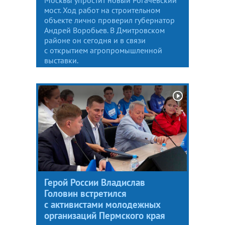
мост. Ход работ на строительном
объекте лично проверил губернатор
Андрей Воробьев. В Дмитровском
районе он сегодня и в связи
с открытием агропромышленной
выставки.
Герой России Владислав
Головин встретился
с активистами молодежных
организаций Пермского края