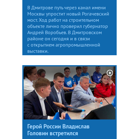
В Дмитрове путь через канал имени
Москвы упростит новый Рогачевский
мост. Ход работ на строительном
объекте лично проверил губернатор
Андрей Воробьев. В Дмитровском
районе он сегодня и в связи
с открытием агропромышленной
выставки.
Герой России Владислав
Головин встретился