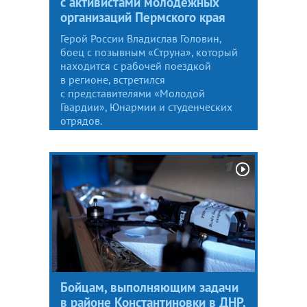
с активистами молодежных
организаций Пермского края
Герой России Владислав Головин,
боец с позывным «Струна», который
находится с рабочей поездкой
в регионе, встретился
с представителями «Молодой
Гвардии», Юнармии и студенческих
отрядов.
Бойцам, выполняющим задачи
в районе Константиновки в ДНР,