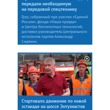
передали необходимую
на передовой спецтехнику
Груз, собранный при участии «Единой
России», фонда «Наша правда»
и Центра беспилотных технологий,
доставил руководитель Центрального
исполкома партии Александр
Сидякин.
Стартовало движение по новой
эстакаде на шоссе Энтузиастов