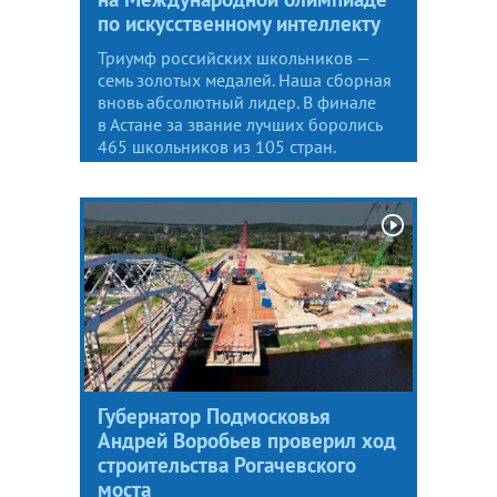
по искусственному интеллекту
Триумф российских школьников —
семь золотых медалей. Наша сборная
вновь абсолютный лидер. В финале
в Астане за звание лучших боролись
465 школьников из 105 стран.
Губернатор Подмосковья
Андрей Воробьев проверил ход
строительства Рогачевского
моста