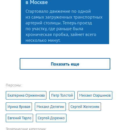
в Москве
Стартовало движение по одной
из самых загруженных транспортных
артерий столицы. Теперь проезд
по участку, где раньше была
хроническая пробка, займет всего
несколько минут.
Показать еще
Персоны:
Екатерина Стриженова
Петр Толстой
Михаил Старшинов
Ирина Яровая
Михаил Делягин
Сергей Железняк
Евгений Тарло
Сергей Доренко
Тематические категории: