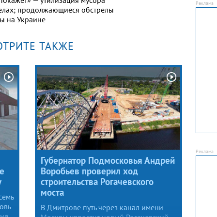
селах; продолжающиеся обстрелы
ы на Украине
ОТРИТЕ ТАКЖЕ
Губернатор Подмосковья Андрей
е
Воробьев проверил ход
у
строительства Рогачевского
моста
семь
овь
В Дмитрове путь через канал имени
ане
Москвы упростит новый Рогачевский