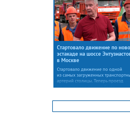
отрядов.
Стартовало движение по нов
эстакаде на шоссе Энтузиасто
в Москве
Стартовало движение по одной
из самых загруженных транспортн
артерий столицы. Теперь проезд
по участку, где раньше была
хроническая пробка, займет всего
несколько минут.