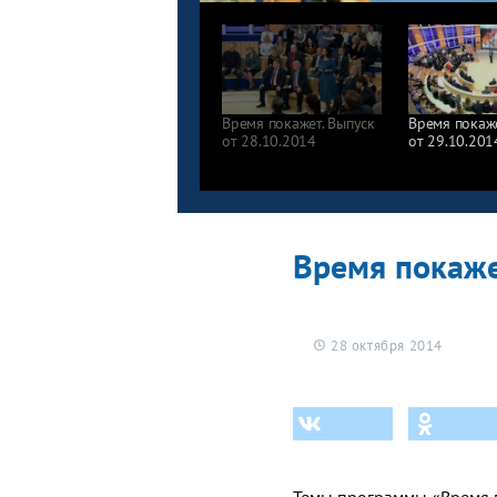
Время покажет. Выпуск
Время покаже
от 28.10.2014
от 29.10.201
Время покаже
28 октября 2014
Темы программы «Время 