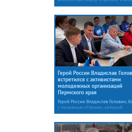
за звание лучших боролись 465
школьников из 105 стран.
Герой России Владислав Голо
встретился с активистами
молодежных организаций
Пермского края
Герой России Владислав Головин, б
с позывным «Струна», который
находится с рабочей поездкой
в регионе, встретился
с представителями «Молодой
Гвардии», Юнармии и студенческих