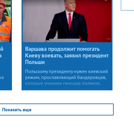
ой
Варшава продолжит помогать
в
Киеву воевать, заявил президент
Польши
Польскому президенту нужен киевский
ых
режим, прославляющий бандеровцев,
которые учинили геноцид поляков,
Волынскую резню. Нужен как оружие
против России.
Показать еще