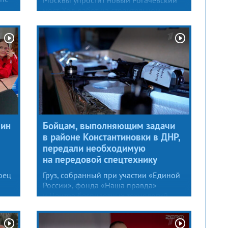
мост. Ход работ на строительном
объекте лично проверил губернатор
Андрей Воробьев. В Дмитровском
районе он сегодня и в связи
с открытием агропромышленной
выставки.
вин
Бойцам, выполняющим задачи
в районе Константиновки в ДНР,
передали необходимую
на передовой спецтехнику
оец
Груз, собранный при участии «Единой
России», фонда «Наша правда»
и Центра беспилотных технологий,
доставил руководитель Центрального
исполкома партии Александр Сидякин.