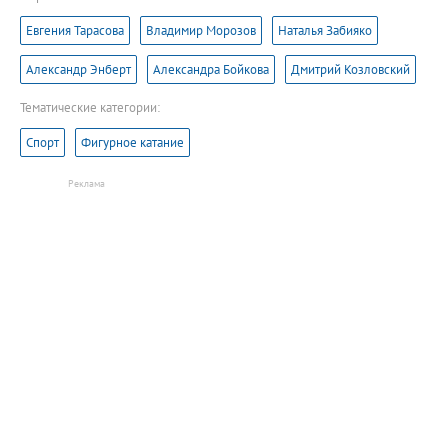
Евгения Тарасова
Владимир Морозов
Наталья Забияко
Александр Энберт
Александра Бойкова
Дмитрий Козловский
Тематические категории:
Спорт
Фигурное катание