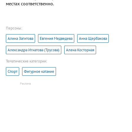
местах соответственно.
Персоны:
Алина Загитова
Евгения Медведева
Анна Щербакова
Александра Игнатова (Трусова)
Алена Косторная
Тематические категории:
Спорт
Фигурное катание