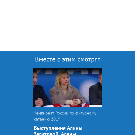
Вместе с этим смотрят
Чемпионат России по фигурному
катанию 2019
Выступления Алины
Загитовой, Алены