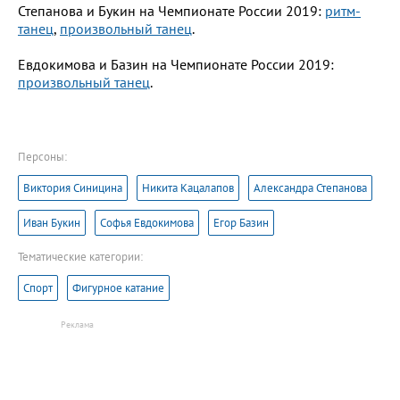
Степанова и Букин на Чемпионате России 2019:
ритм-
танец
,
произвольный танец
.
Евдокимова и Базин на Чемпионате России 2019:
произвольный танец
.
Персоны:
Виктория Синицина
Никита Кацалапов
Александра Степанова
Иван Букин
Софья Евдокимова
Егор Базин
Тематические категории:
Спорт
Фигурное катание