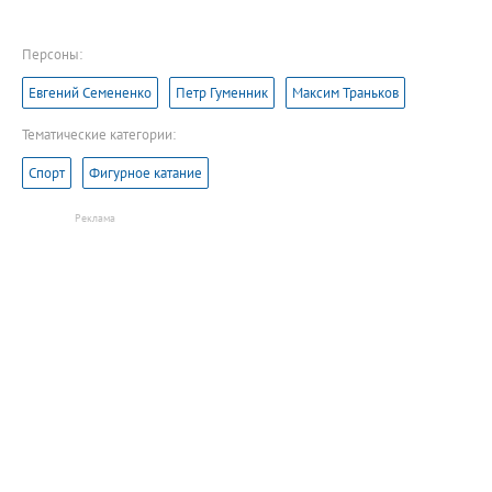
Персоны:
Евгений Семененко
Петр Гуменник
Максим Траньков
Тематические категории:
Спорт
Фигурное катание