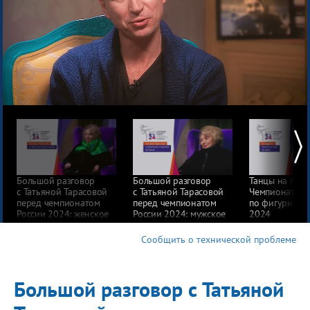
Большой разговор
Большой разговор
Танцы на льду
с Татьяной Тарасовой
с Татьяной Тарасовой
Чемпионат Ро
перед чемпионатом
перед чемпионатом
по фигурному
России 2024: женское
России 2024: мужское
2024
одиночное
и парное катание
Сообщить о технической проблеме
Большой разговор с Татьяной