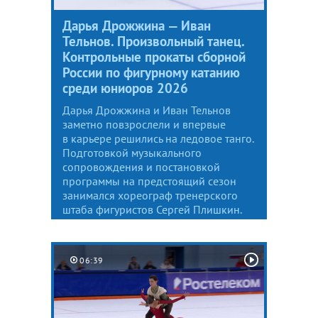
Дарья Дрожжина — Иван
Тельнов. Произвольный танец.
Контрольные прокаты сборной
России по фигурному катанию
среди юниоров 2026
Дарья Дрожжина и Иван Тельнов
заметно повзрослели и впервые
в карьере решились на ледовое танго.
Подготовкой музыкального
сопровождения и постановкой
программы на предстоящий сезон
занимался хореограф тренерского
штаба фигуристов Сергей Плишкин.
06:39