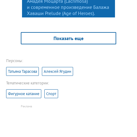
Амадея Моцарта (Lacrimosa)
и современное произведение Балажа
Хаваши Prelude (Age of Heroes).
Показать еще
Персоны:
Татьяна Тарасова
Алексей Ягудин
Тематические категории:
Фигурное катание
Спорт