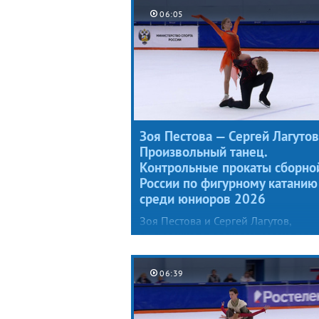
06:05
Зоя Пестова — Сергей Лагутов
Произвольный танец.
Контрольные прокаты сборно
России по фигурному катанию
среди юниоров 2026
Зоя Пестова и Сергей Лагутов,
уступавшие в прошлом сезоне толь
лидерам сборной (Марии Фефелов
и Артему Валову), представили
06:39
специалистам новый произвольны
танец под музыку из балета Игоря
Стравинского «Весна священная»,