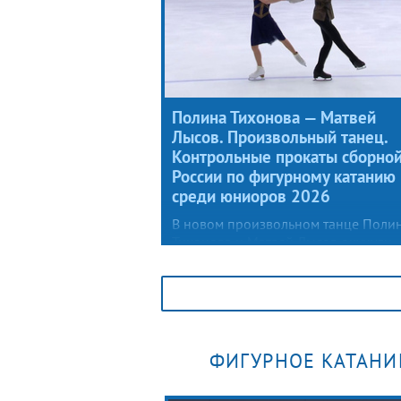
Полина Тихонова — Матвей
Лысов. Произвольный танец.
Контрольные прокаты сборно
России по фигурному катанию
среди юниоров 2026
В новом произвольном танце Поли
Тихонова и Матвей Лысов окунули
зрителей и специалистов во времен
безжалостного Средневековья
альтернативной реальности — на ль
была разыграна «Игра престолов».
ФИГУРНОЕ КАТАНИ