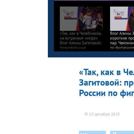
«Так, как в Челябинске,
Влог Алины З
не встречают нигде».
короткие пр
Влог Алины Загитовой:
пар. Чемпион
произвольные
по фигурном
программы мужчин.
2024
Чемпионат России
по фигурному катанию
2024
«Так, как в Ч
Загитовой: п
России по фи
23 декабря 2023