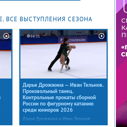
Е. ВСЕ ВЫСТУПЛЕНИЯ СЕЗОНА
06:21
Дарья Дрожжина — Иван Тельнов.
Произвольный танец.
й
Контрольные прокаты сборной
России по фигурному катанию
среди юниоров 2026
Дарья Дрожжина и Иван Тельнов
ко
заметно повзрослели и впервые