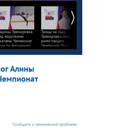
щины. Тренировка
Танцы на льду.
Пары. Тренировка
ед короткими
Тренировка перед
перед короткими
катами. Чемпионат
ритм-танцем.
прокатами. Чемпионат
сии по фигурному
Чемпионат России
России по фигурному
анию 2024
по фигурному катанию
катанию 2024
2024
лог Алины
Чемпионат
Сообщить о технической проблеме