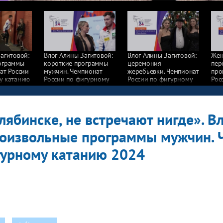
агитовой:
Влог Алины Загитовой:
Влог Алины Загитовой:
Жен
ограммы
короткие программы
церемония
пер
ат России
мужчин. Чемпионат
жеребьевки. Чемпионат
про
у катанию
России по фигурному
России по фигурному
Рос
катанию 2024
катанию 2024
кат
елябинске, не встречают нигде». В
роизвольные программы мужчин. 
гурному катанию 2024