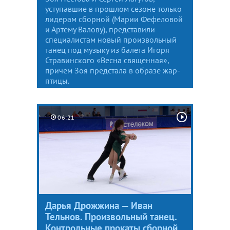
уступавшие в прошлом сезоне только
лидерам сборной (Марии Фефеловой
и Артему Валову), представили
специалистам новый произвольный
танец под музыку из балета Игоря
Стравинского «Весна священная»,
причем Зоя предстала в образе жар-
птицы.
06:21
Дарья Дрожжина — Иван
Тельнов. Произвольный танец.
Контрольные прокаты сборной