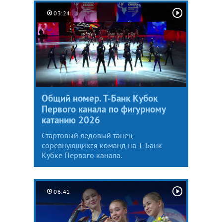
03:24
Общий номер. Т-Банк Кубок
Первого канала по фигурному
катанию 2026
Стартовый ледовый танец
соревнующихся команд на Т-Банк
Кубке Первого канала.
06:41