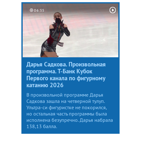
06:55
Дарья Садкова. Произвольная
программа. Т-Банк Кубок
Первого канала по фигурному
катанию 2026
В произвольной программе Дарья
Садкова зашла на четверной тулуп.
Ультра-си фигуристке не покорился,
но остальная часть программы была
исполнена безупречно. Дарья набрала
138,13 балла.