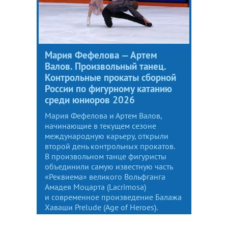
Мария Фефелова — Артем
Валов. Произвольный танец.
Контрольные прокаты сборной
России по фигурному катанию
среди юниоров 2026
Мария Фефелова и Артем Валов,
начинающие в текущем сезоне
международную карьеру, открыли
второй день контрольных прокатов.
В произвольном танце фигуристы
объединили самую известную часть
«Реквиема» великого Вольфганга
Амадея Моцарта (Lacrimosa)
и современное произведение Балажа
Хаваши Prelude (Age of Heroes).