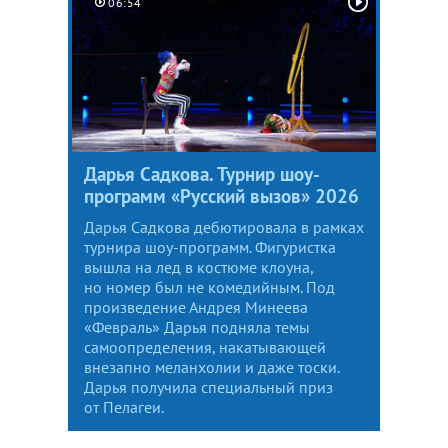
06:54
Дарья Садкова. Турнир шоу-
программ «Русский вызов» 2026
Дарья Садкова дебютировала в рамках
турнира шоу-программ. Фигуристка
вышла на лед в костюме клоуна,
но номер был не комедийным. Под
произведение Андрея Минеева
«Февраль» Дарья подняла темы
самоопределения, накатывающей
внезапно меланхолии и даже тоски.
Дарья получила специальный приз
от Пелагеи.