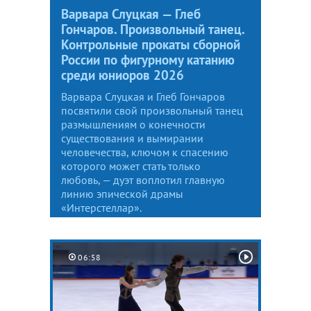
Варвара Слуцкая — Глеб
Гончаров. Произвольный танец.
Контрольные прокаты сборной
России по фигурному катанию
среди юниоров 2026
Варвара Слуцкая и Глеб Гончаров
посвятили свой произвольный танец
размышлениям о конечности
существования и вымирании
человечества, ключом к спасению
которого может стать только
любовь, — дуэт воплотил главную
линию эпической драмы
«Интерстеллар».
06:58